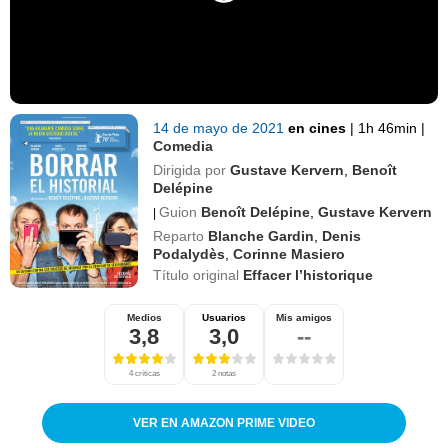
14 de mayo de 2021
en cines
|
1h 46min
|
Comedia
Dirigida por
Gustave Kervern
,
Benoît
Delépine
Guion
Benoît Delépine
,
Gustave Kervern
|
Reparto
Blanche Gardin
,
Denis
Podalydès
,
Corinne Masiero
Título original
Effacer l’historique
Medios
Usuarios
Mis amigos
3,8
3,0
--
4 críticas
2 notas
VER EN AMAZON PRIME VIDEO