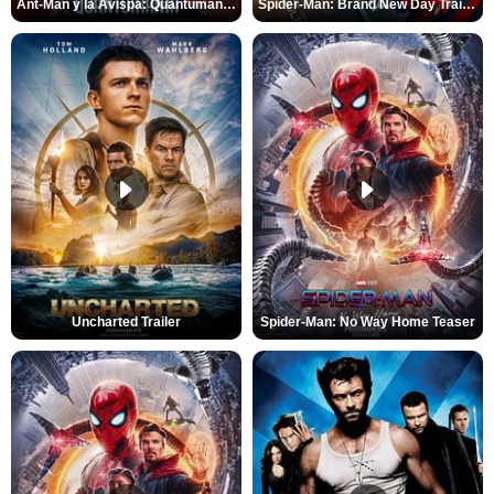
Ant-Man y la Avispa: Quantumanía Tráiler (2)
Spider-Man: Brand New Day Tráiler (3)
Uncharted Trailer
Spider-Man: No Way Home Teaser