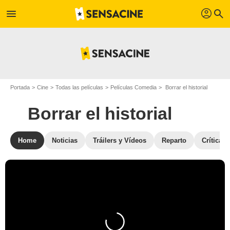
profil
menu
search
Portada
Cine
Todas las películas
Películas Comedia
Borrar el historial
Borrar el historial
Home
Noticias
Tráilers y Vídeos
Reparto
Críticas