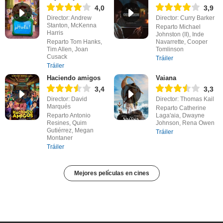
4,0
3,9
Director: Andrew
Director: Curry Barker
Stanton, McKenna
Reparto Michael
Harris
Johnston (II), Inde
Reparto Tom Hanks,
Navarrette, Cooper
Tim Allen, Joan
Tomlinson
Cusack
Tráiler
Tráiler
Haciendo amigos
Vaiana
3,4
3,3
Director: David
Director: Thomas Kail
Marqués
Reparto Catherine
Reparto Antonio
Laga'aia, Dwayne
Resines, Quim
Johnson, Rena Owen
Gutiérrez, Megan
Tráiler
Montaner
Tráiler
Mejores películas en cines