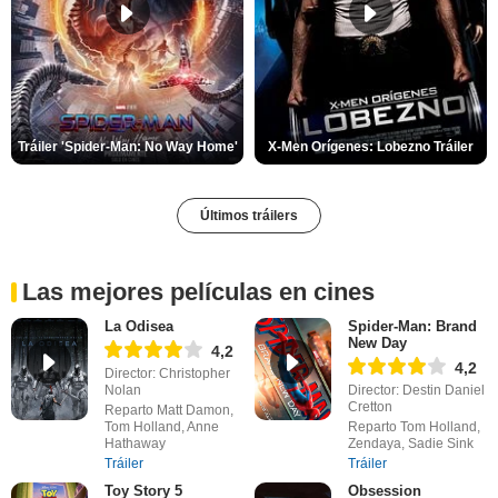
Tráiler 'Spider-Man: No Way Home'
X-Men Orígenes: Lobezno Tráiler
Últimos tráilers
Las mejores películas en cines
La Odisea
Spider-Man: Brand
New Day
4,2
4,2
Director: Christopher
Nolan
Director: Destin Daniel
Cretton
Reparto Matt Damon,
Tom Holland, Anne
Reparto Tom Holland,
Hathaway
Zendaya, Sadie Sink
Tráiler
Tráiler
Toy Story 5
Obsession