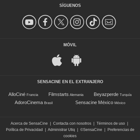
SÍGUENOS
MÓVIL
SENSACINE EN EL EXTRANJERO
AlloCiné
Filmstarts
Beyazperde
Francia
Alemania
Turquía
AdoroCinema
Sensacine México
Brasil
México
Acerca de SensaCine
|
Contacta con nosotros
|
Términos de uso
|
Política de Privacidad
|
Administrar Utiq
|
©SensaCine
|
Preferencias de
cookies