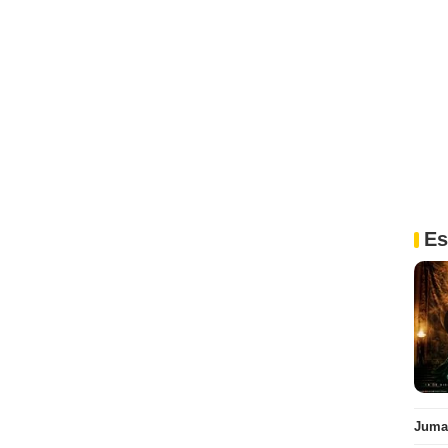
Es
Juman