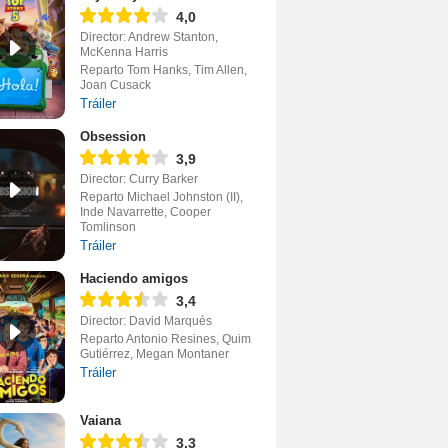
4,0
Director: Andrew Stanton,
McKenna Harris
Reparto Tom Hanks, Tim Allen,
Joan Cusack
Tráiler
Obsession
3,9
Director: Curry Barker
Reparto Michael Johnston (II),
Inde Navarrette, Cooper
Tomlinson
Tráiler
Haciendo amigos
3,4
Director: David Marqués
Reparto Antonio Resines, Quim
Gutiérrez, Megan Montaner
Tráiler
Vaiana
3,3