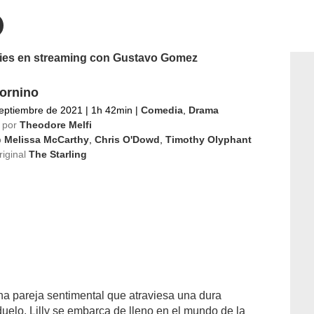
eries en streaming con Gustavo Gomez
tornino
eptiembre de 2021
|
1h 42min
|
Comedia
,
Drama
 por
Theodore Melfi
o
Melissa McCarthy
,
Chris O'Dowd
,
Timothy Olyphant
riginal
The Starling
na pareja sentimental que atraviesa una dura
duelo, Lilly se embarca de lleno en el mundo de la