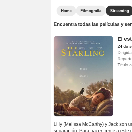
Home
Filmografía
Streaming
Encuentra todas las películas y s
El es
24 de s
Dirigida
Repart
Título o
Lilly (Melissa McCarthy) y Jack son u
separación. Para hacer frente a este 