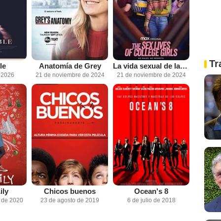
Tr
le
Anatomía de Grey
La vida sexual de las universitarias
e 2026
21 de noviembre de 2024
21 de noviembre de 2024
ily
Chicos buenos
Ocean's 8
 de 2020
23 de agosto de 2019
6 de julio de 2018