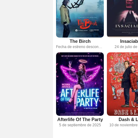
The Birch
Insaciab
Fecha de estreno desconocida
24 de julio d
Afterlife Of The Party
Dash & L
5 de septiembre de 2025
10 de noviembre