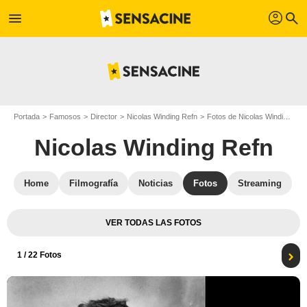
profil
menu
search
Portada
Famosos
Director
Nicolas Winding Refn
Fotos de Nicolas Winding Refn
Nicolas Winding Refn
Home
Filmografía
Noticias
Fotos
Streaming
VER TODAS LAS FOTOS
1
/ 22 Fotos