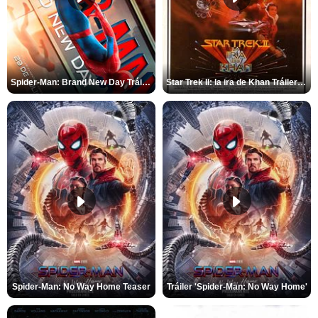
Spider-Man: Brand New Day Tráiler (3)
Star Trek II: la ira de Khan Tráiler VO
Spider-Man: No Way Home Teaser
Tráiler 'Spider-Man: No Way Home'