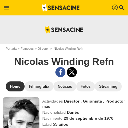
profil
menu
search
Portada
Famosos
Director
Nicolas Winding Refn
Nicolas Winding Refn
Home
Filmografía
Noticias
Fotos
Streaming
Actividades
Director
,
Guionista
,
Productor
más
Nacionalidad
Danés
Nacimiento
29 de septiembre de 1970
Edad
55
años