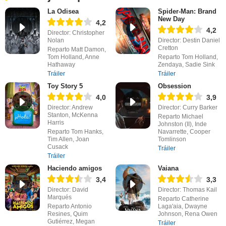
La Odisea
Spider-Man: Brand
New Day
4,2
4,2
Director: Christopher
Nolan
Director: Destin Daniel
Cretton
Reparto Matt Damon,
Tom Holland, Anne
Reparto Tom Holland,
Hathaway
Zendaya, Sadie Sink
Tráiler
Tráiler
Toy Story 5
Obsession
4,0
3,9
Director: Andrew
Director: Curry Barker
Stanton, McKenna
Reparto Michael
Harris
Johnston (II), Inde
Reparto Tom Hanks,
Navarrette, Cooper
Tim Allen, Joan
Tomlinson
Cusack
Tráiler
Tráiler
Haciendo amigos
Vaiana
3,4
3,3
Director: David
Director: Thomas Kail
Marqués
Reparto Catherine
Reparto Antonio
Laga'aia, Dwayne
Resines, Quim
Johnson, Rena Owen
Gutiérrez, Megan
Tráiler