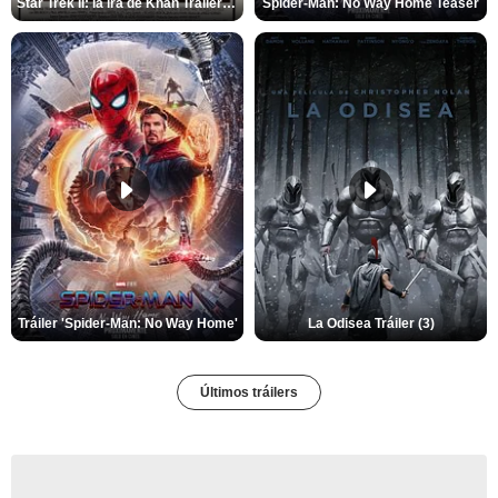
Star Trek II: la ira de Khan Tráiler VO
Spider-Man: No Way Home Teaser
Tráiler 'Spider-Man: No Way Home'
La Odisea Tráiler (3)
Últimos tráilers