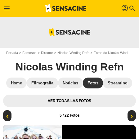
profil
menu
search
Portada
Famosos
Director
Nicolas Winding Refn
Fotos de Nicolas Winding Refn
Nicolas Winding Refn
Home
Filmografía
Noticias
Fotos
Streaming
VER TODAS LAS FOTOS
5
/ 22 Fotos