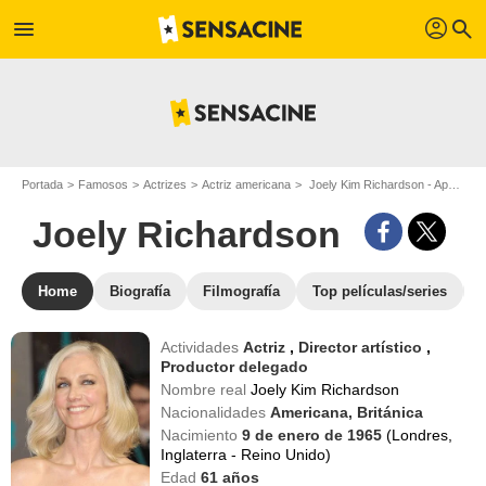
profil
menu
search
Portada
Famosos
Actrizes
Actriz americana
Joely Kim Richardson - Apodo : Joely Richardson
Joely Richardson
Home
Biografía
Filmografía
Top películas/series
Actividades
Actriz
,
Director artístico
,
Productor delegado
Nombre real
Joely Kim Richardson
Nacionalidades
Americana,
Británica
Nacimiento
9 de enero de 1965
(Londres,
Inglaterra - Reino Unido)
Edad
61
años