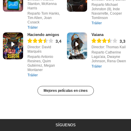
Stanton, McKenna
Reparto Michael
Harris
Johnston (II), Inde
Reparto Tom Hanks,
Navarrette, Cooper
Tim Allen, Joan
Tomlinson
Cusack
Tráiler
Tráiler
Haciendo amigos
Vaiana
3,4
3,3
Director: David
Director: Thomas Kail
Marqués
Reparto Catherine
Reparto Antonio
Laga'aia, Dwayne
Resines, Quim
Johnson, Rena Owen
Gutiérrez, Megan
Tráiler
Montaner
Tráiler
Mejores películas en cines
SÍGUENOS