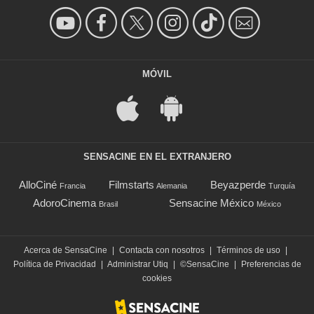
MÓVIL
SENSACINE EN EL EXTRANJERO
AlloCiné
Filmstarts
Beyazperde
Francia
Alemania
Turquía
AdoroCinema
Sensacine México
Brasil
México
Acerca de SensaCine
|
Contacta con nosotros
|
Términos de uso
|
Política de Privacidad
|
Administrar Utiq
|
©SensaCine
|
Preferencias de
cookies