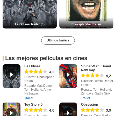
La Odisea Tráiler (3)
El resplandor Tráiler
Últimos tráilers
Las mejores películas en cines
La Odisea
Spider-Man: Brand
New Day
4,2
4,2
Director: Christopher
Nolan
Director: Destin Daniel
Cretton
Reparto Matt Damon,
Tom Holland, Anne
Reparto Tom Holland,
Hathaway
Zendaya, Sadie Sink
Tráiler
Tráiler
Toy Story 5
Obsession
4,0
3,9
Director: Andrew
Director: Curry Barker