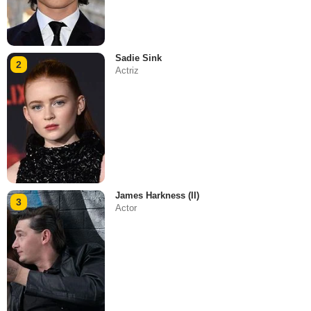
Sadie Sink
2
Actriz
James Harkness (II)
3
Actor