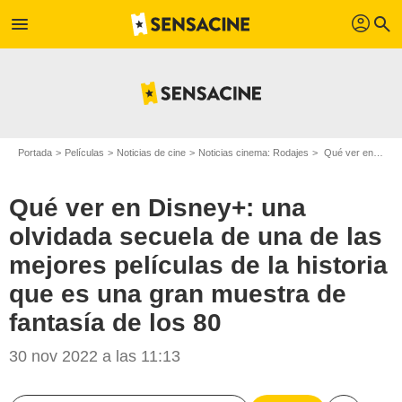
profil
menu
search
Portada
Películas
Noticias de cine
Noticias cinema: Rodajes
Qué ver en Disney+: una olvidada secuela de una de las mejores películas de la historia que es una gran muestra de fantasía de los 80
Qué ver en Disney+: una
olvidada secuela de una de las
mejores películas de la historia
que es una gran muestra de
fantasía de los 80
30 nov 2022 a las 11:13