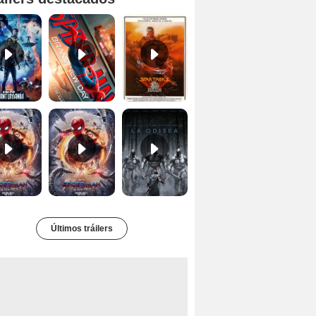
Ant-Man y la Avispa: Quantumanía Tráiler (2)
Spider-Man: Brand New Day Tráiler (3)
Star Trek II: la ira de Khan Tráiler VO
Spider-Man: No Way Home Teaser
Tráiler 'Spider-Man: No Way Home'
La Odisea Tráiler (3)
Últimos tráilers