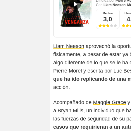
Dirigida por
Pierre Mo
Con
Liam Neeson
,
M
Medios
Usua
3,0
4
Liam Neeson
aprovechó la oport
físicamente, a pesar de estar ya
algo diferente de lo que se le ha 
Pierre Morel
y escrita por
Luc Be
que ha ido replicando de una m
acción.
Acompañado de
Maggie Grace
a Bryan Mills, un individuo que 
las fuerzas de seguridad de su pa
casos que requirieran a un aut