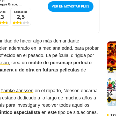
rel
aggie Grace
,
Famke Janssen
VER EN MOVISTAR PLUS
rios
Sensacine
,3
2,5
unidad de hacer algo más demandante
 bien adentrado en la mediana edad, para probar
ofrecido en el pasado. La película, dirigida por
sson
, crea un
molde de personaje perfecto
anera u de otra en futuras películas
de
y
Famke Janssen
en el reparto, Neeson encarna
ha estado dedicado a lo largo de muchos años a
ís para investigar y resolver todos aquellos
éntico especialista
en este tipo de situaciones.
Tr