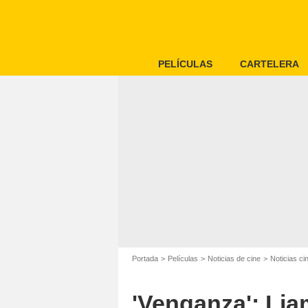
PELÍCULAS
CARTELERA
Portada
Películas
Noticias de cine
Noticias c
'Venganza': Li