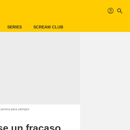
profil
search
SERIES
SCREAM CLUB
carrera para siempre
e un fracaso,