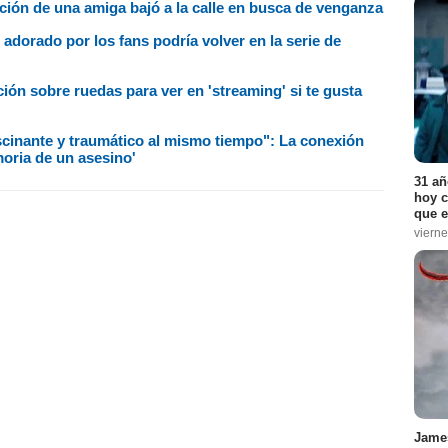
ción de una amiga bajó a la calle en busca de venganza
 adorado por los fans podría volver en la serie de
ción sobre ruedas para ver en 'streaming' si te gusta
scinante y traumático al mismo tiempo": La conexión
oria de un asesino'
31 añ
hoy c
que e
vierne
James