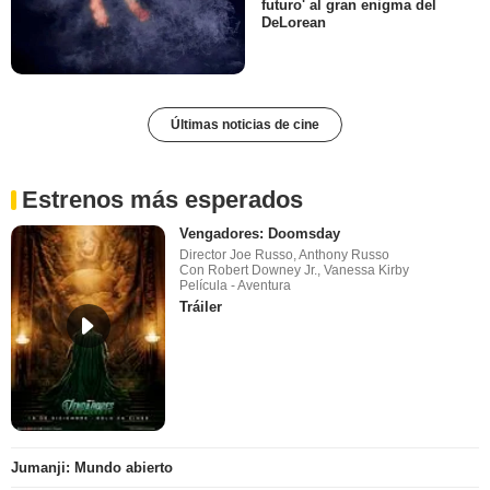
futuro' al gran enigma del
DeLorean
Últimas noticias de cine
Estrenos más esperados
Vengadores: Doomsday
Director Joe Russo, Anthony Russo
Con Robert Downey Jr., Vanessa Kirby
Película - Aventura
Tráiler
Jumanji: Mundo abierto