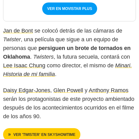
VER EN MOVISTAR PLUS
Jan de Bont
se colocó detrás de las cámaras de
Twister
, una película que sigue a un equipo de
personas que
persiguen un brote de tornados en
Oklahoma
.
Twisters
, la futura secuela, contará con
Lee Isaac Chung
como director, el mismo de
Minari.
Historia de mi familia
.
Daisy Edgar-Jones
,
Glen Powell
y
Anthony Ramos
serán los protagonistas de este proyecto ambientado
después de los acontecimientos ocurridos en el filme
de los años 90.
VER 'TWISTER' EN SKYSHOWTIME