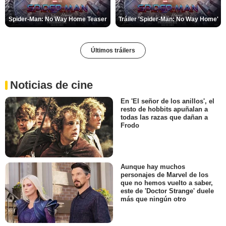
Spider-Man: No Way Home Teaser
Tráiler 'Spider-Man: No Way Home'
Últimos tráilers
Noticias de cine
En 'El señor de los anillos', el
resto de hobbits apuñalan a
todas las razas que dañan a
Frodo
Aunque hay muchos
personajes de Marvel de los
que no hemos vuelto a saber,
este de 'Doctor Strange' duele
más que ningún otro