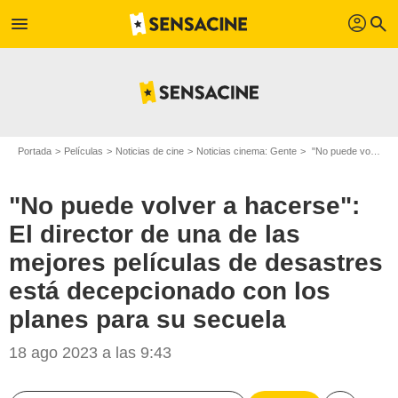
profil
menu
search
Portada
Películas
Noticias de cine
Noticias cinema: Gente
"No puede volver a hacerse": El director de una de las mejores películas de desastres está decepcionado con los planes para su secuela
"No puede volver a hacerse":
El director de una de las
mejores películas de desastres
está decepcionado con los
planes para su secuela
18 ago 2023 a las 9:43