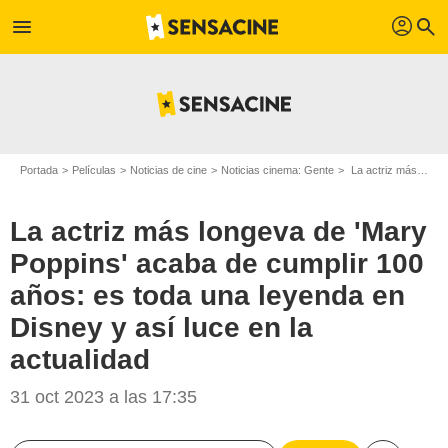
profil
menu
search
Portada
Películas
Noticias de cine
Noticias cinema: Gente
La actriz más longeva de 'Mary Poppins' acaba de cumplir 100 años: es toda una leyenda en Disney y así luce en la actualidad
La actriz más longeva de 'Mary
Poppins' acaba de cumplir 100
años: es toda una leyenda en
Disney y así luce en la
actualidad
31 oct 2023 a las 17:35