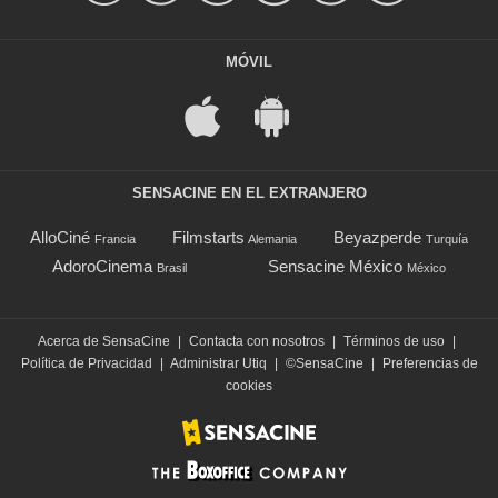
MÓVIL
SENSACINE EN EL EXTRANJERO
AlloCiné
Filmstarts
Beyazperde
Francia
Alemania
Turquía
AdoroCinema
Sensacine México
Brasil
México
Acerca de SensaCine
|
Contacta con nosotros
|
Términos de uso
|
Política de Privacidad
|
Administrar Utiq
|
©SensaCine
|
Preferencias de
cookies