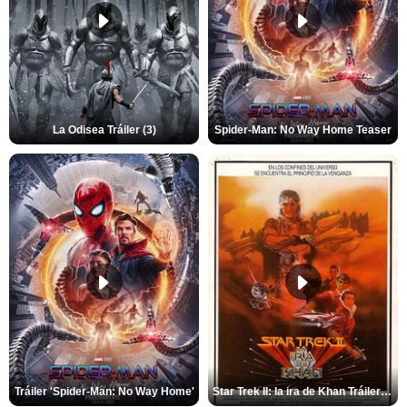
La Odisea Tráiler (3)
Spider-Man: No Way Home Teaser
Tráiler 'Spider-Man: No Way Home'
Star Trek II: la ira de Khan Tráiler VO