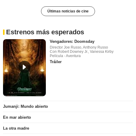
Últimas noticias de cine
Estrenos más esperados
Vengadores: Doomsday
Director Joe Russo, Anthony Russo
Con Robert Downey Jr., Vanessa Kirby
Película - Aventura
Tráiler
Jumanji: Mundo abierto
En mar abierto
La otra madre