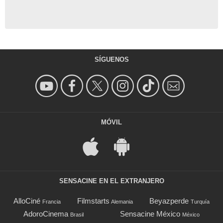
SÍGUENOS
MÓVIL
SENSACINE EN EL EXTRANJERO
AlloCiné
Filmstarts
Beyazperde
Francia
Alemania
Turquía
AdoroCinema
Sensacine México
Brasil
México