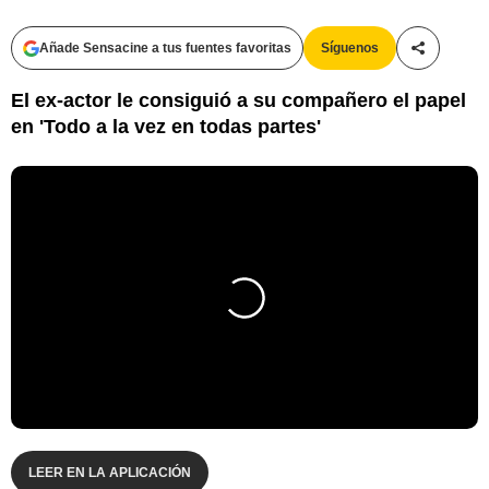
Añade Sensacine a tus fuentes favoritas
Síguenos
Compartir
El ex-actor le consiguió a su compañero el papel
en 'Todo a la vez en todas partes'
LEER EN LA APLICACIÓN