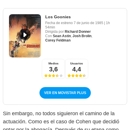
Los Goonies
Fecha de estreno
7 de junio de 1985
|
1h
54min
Dirigida por
Richard Donner
Con
Sean Astin
,
Josh Brolin
,
Corey Feldman
Medios
Usuarios
3,6
4,4
VER EN MOVISTAR PLUS
Sin embargo, no todos siguieron el camino de la
actuación. Como es el caso de Cohen que decidió
optar por la abogacía. Después de su etapa como