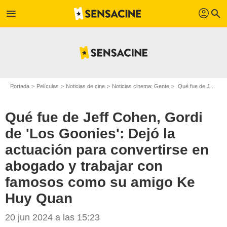
profil
menu
search
Portada
Películas
Noticias de cine
Noticias cinema: Gente
Qué fue de Jeff Cohen, Gordi de 'Los Goonies': Dejó la actuación para convertirse en abogado y trabajar con famosos como su amigo Ke Huy Quan
Qué fue de Jeff Cohen, Gordi
de 'Los Goonies': Dejó la
actuación para convertirse en
abogado y trabajar con
famosos como su amigo Ke
Huy Quan
20 jun 2024 a las 15:23