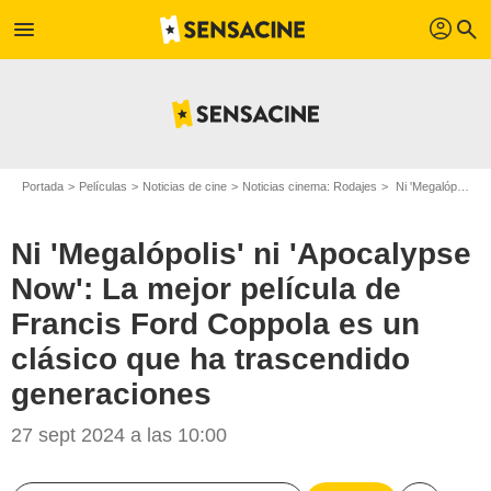
profil
menu
search
Portada
Películas
Noticias de cine
Noticias cinema: Rodajes
Ni 'Megalópolis' ni 'Apocalypse Now': La mejor película de Francis Ford Coppola es un clásico que ha trascendido generaciones
Ni 'Megalópolis' ni 'Apocalypse
Now': La mejor película de
Francis Ford Coppola es un
clásico que ha trascendido
generaciones
27 sept 2024 a las 10:00