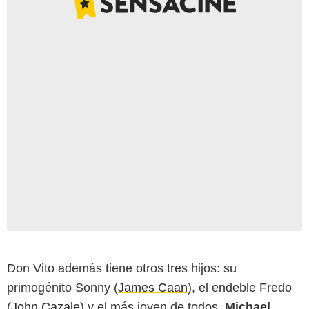
Don Vito además tiene otros tres hijos: su
primogénito Sonny (
James Caan
), el endeble Fredo
(
John Cazale
) y el más joven de todos,
Michael