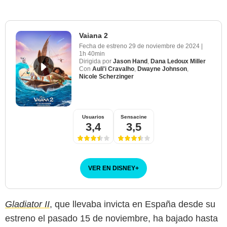
Vaiana 2
Fecha de estreno
29 de noviembre de 2024
|
1h 40min
Dirigida por
Jason Hand
,
Dana Ledoux Miller
Con
Auli'i Cravalho
,
Dwayne Johnson
,
Nicole Scherzinger
Usuarios
Sensacine
3,4
3,5
VER EN DISNEY
+
Gladiator II
, que llevaba invicta en España desde su
estreno el pasado 15 de noviembre, ha bajado hasta