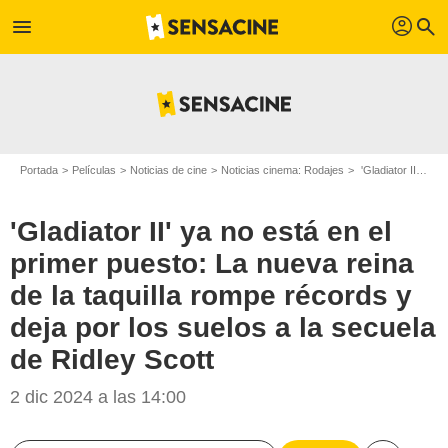
profil
menu
search
Portada
Películas
Noticias de cine
Noticias cinema: Rodajes
'Gladiator II' ya no está en el primer puesto: La nueva reina de la taquilla rompe récords y deja por los suelos a la secuela de Ridley Scott
'Gladiator II' ya no está en el
primer puesto: La nueva reina
de la taquilla rompe récords y
deja por los suelos a la secuela
de Ridley Scott
2 dic 2024 a las 14:00