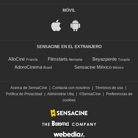
MÓVIL
SENSACINE EN EL EXTRANJERO
AlloCiné
Filmstarts
Beyazperde
Francia
Alemania
Turquía
AdoroCinema
Sensacine México
Brasil
México
Acerca de SensaCine
|
Contacta con nosotros
|
Términos de uso
|
Política de Privacidad
|
Administrar Utiq
|
©SensaCine
|
Preferencias de
cookies