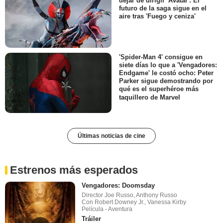
dejar de dirigir 'Avatar': El
futuro de la saga sigue en el
aire tras 'Fuego y ceniza'
'Spider-Man 4' consigue en
siete días lo que a 'Vengadores:
Endgame' le costó ocho: Peter
Parker sigue demostrando por
qué es el superhéroe más
taquillero de Marvel
Últimas noticias de cine
Estrenos más esperados
Vengadores: Doomsday
Director Joe Russo, Anthony Russo
Con Robert Downey Jr., Vanessa Kirby
Película - Aventura
Tráiler