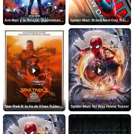
Ant-Man y la Avispa: Quantumanía Tráiler (2)
Spider-Man: Brand New Day Tráiler (3)
Star Trek II: la ira de Khan Tráiler VO
Spider-Man: No Way Home Teaser