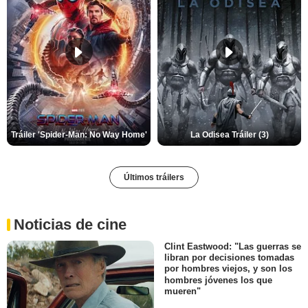
Tráiler 'Spider-Man: No Way Home'
La Odisea Tráiler (3)
Últimos tráilers
Noticias de cine
Clint Eastwood: "Las guerras se
libran por decisiones tomadas
por hombres viejos, y son los
hombres jóvenes los que
mueren"