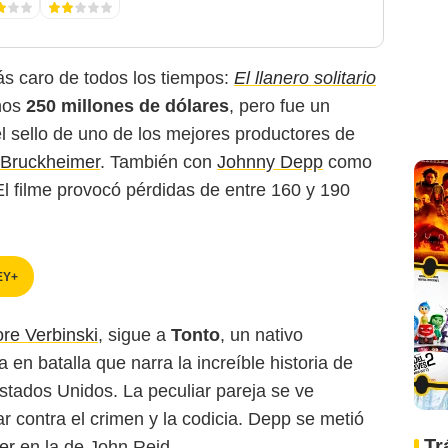
más caro de todos los tiempos:
El llanero solitario
unos
250 millones de dólares
, pero fue un
l sello de uno de los mejores productores de
 Bruckheimer
. También con
Johnny Depp
como
El filme provocó pérdidas de entre 160 y 190
EY+
Walt Disney Studios
re Verbinski
, sigue a
Tonto
, un nativo
n batalla que narra la increíble historia de
stados Unidos. La peculiar pareja se ve
ar contra el crimen y la codicia. Depp se metió
Tr
er
en la de John Reid.