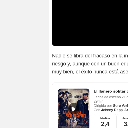
Nadie se libra del fracaso en la 
riesgo y, aunque con un buen equ
muy bien, el éxito nunca está as
El llanero solitari
Fecha de estreno
21 
29min
Dirigida por
Gore Ver
Con
Johnny Depp
,
A
Medios
Usua
2,4
3