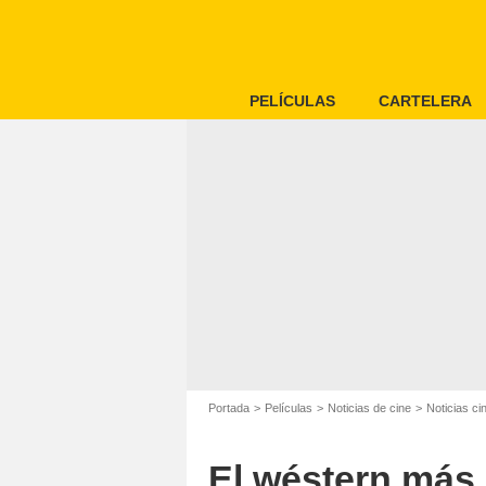
PELÍCULAS
CARTELERA
Portada
Películas
Noticias de cine
Noticias c
El wéstern más c