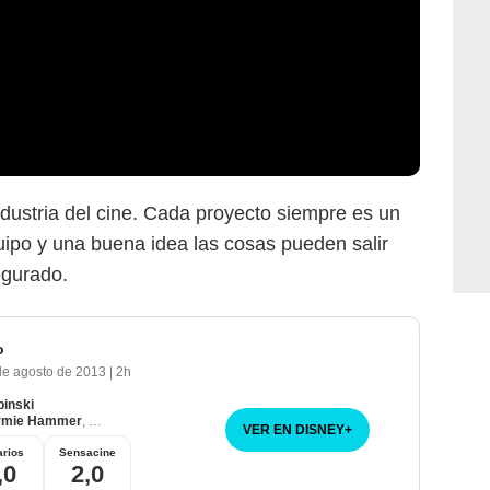
industria del cine. Cada proyecto siempre es un
ipo y una buena idea las cosas pueden salir
egurado.
o
de agosto de 2013
|
2h
binski
rmie Hammer
,
Tom Wilkinson
VER EN DISNEY
+
rios
Sensacine
,0
2,0