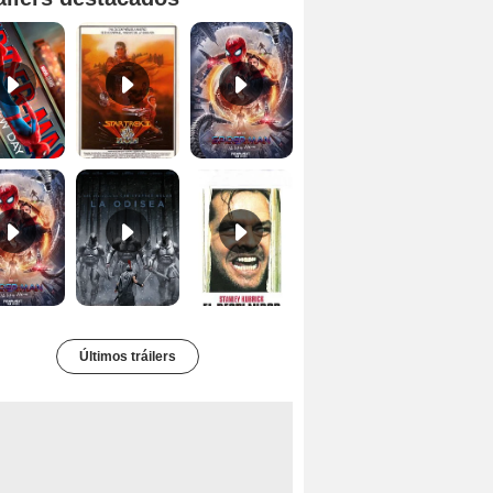
Spider-Man: Brand New Day Tráiler (3)
Star Trek II: la ira de Khan Tráiler VO
Spider-Man: No Way Home Teaser
Tráiler 'Spider-Man: No Way Home'
La Odisea Tráiler (3)
El resplandor Tráiler
Últimos tráilers