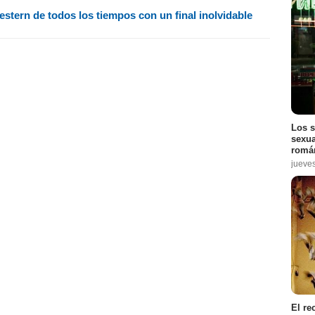
estern de todos los tiempos con un final inolvidable
Los s
sexua
román
jueve
El re