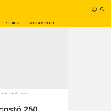
profil
search
SERIES
SCREAM CLUB
y fue un rotundo fracaso
 costó 250