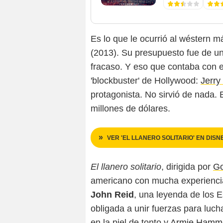
Es lo que le ocurrió al wéstern 
(2013). Su presupuesto fue de 
fracaso. Y eso que contaba con e
'blockbuster' de Hollywood:
Jerry
protagonista. No sirvió de nada. 
millones de dólares.
VER 'EL LLANERO SOLITARIO' EN DISN
El llanero solitario
, dirigida por
Go
americano con mucha experiencia e
John Reid
, una leyenda de los E
obligada a unir fuerzas para luch
en la piel de tonto y
Armie Hamm