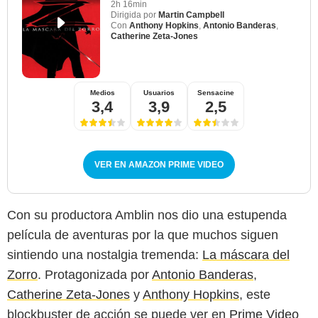
2h 16min
Dirigida por
Martin Campbell
Con
Anthony Hopkins
,
Antonio Banderas
,
Catherine Zeta-Jones
Medios
Usuarios
Sensacine
3,4
3,9
2,5
VER EN AMAZON PRIME VIDEO
Con su productora Amblin nos dio una estupenda
película de aventuras por la que muchos siguen
sintiendo una nostalgia tremenda:
La máscara del
Zorro
. Protagonizada por
Antonio Banderas
,
Catherine Zeta-Jones
y
Anthony Hopkins
, este
blockbuster de acción se puede ver en
Prime Video