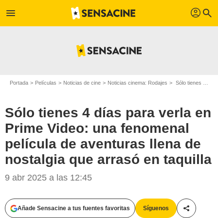
profil
menu
search
Portada
Películas
Noticias de cine
Noticias cinema: Rodajes
Sólo tienes 4 días para verla en Prime Video: una fenomenal película de aventuras llena de nostalgia que arrasó en taquilla
Sólo tienes 4 días para verla en
Prime Video: una fenomenal
película de aventuras llena de
nostalgia que arrasó en taquilla
9 abr 2025 a las 12:45
Añade Sensacine a tus fuentes favoritas
Síguenos
Compartir