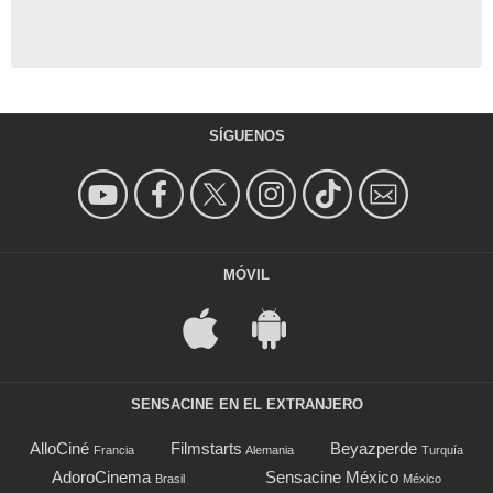
SÍGUENOS
MÓVIL
SENSACINE EN EL EXTRANJERO
AlloCiné
Filmstarts
Beyazperde
Francia
Alemania
Turquía
AdoroCinema
Sensacine México
Brasil
México