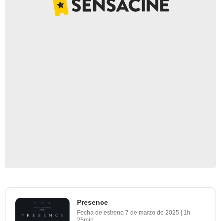
Presence
Fecha de estreno
7 de marzo de 2025
|
1h
25min