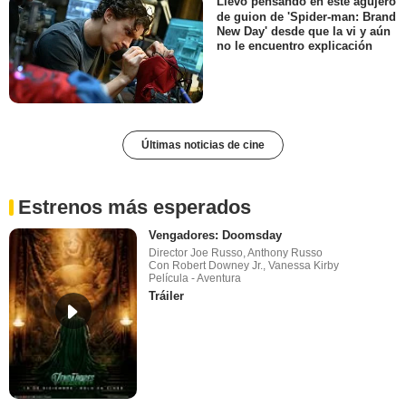
Llevo pensando en este agujero
de guion de 'Spider-man: Brand
New Day' desde que la vi y aún
no le encuentro explicación
Últimas noticias de cine
Estrenos más esperados
Vengadores: Doomsday
Director Joe Russo, Anthony Russo
Con Robert Downey Jr., Vanessa Kirby
Película - Aventura
Tráiler