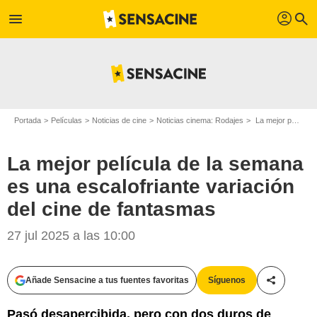
profil
menu
search
Portada
Películas
Noticias de cine
Noticias cinema: Rodajes
La mejor película de la semana es una escalofriante variación del cine de fantasmas
La mejor película de la semana
es una escalofriante variación
del cine de fantasmas
27 jul 2025 a las 10:00
Añade Sensacine a tus fuentes favoritas
Síguenos
Compartir
Pasó desapercibida, pero con dos duros de