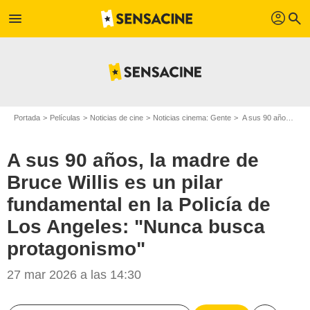
profil
menu
search
Portada
Películas
Noticias de cine
Noticias cinema: Gente
A sus 90 años, la madre de Bruce Willis es un pilar fundamental en la Policía de Los Angeles: "Nunca busca protagonismo"
A sus 90 años, la madre de
Bruce Willis es un pilar
fundamental en la Policía de
Los Angeles: "Nunca busca
protagonismo"
NBC
27 mar 2026 a las 14:30