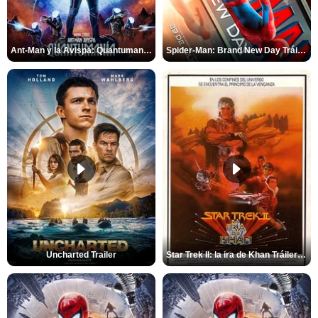
Ant-Man y la Avispa: Quantumanía Tráiler (2)
Spider-Man: Brand New Day Tráiler (3)
Uncharted Trailer
Star Trek II: la ira de Khan Tráiler VO