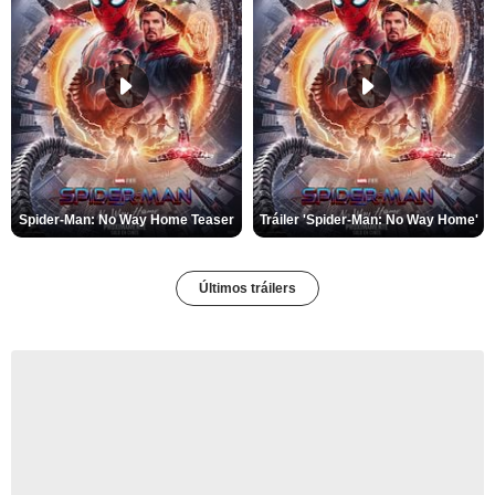
Spider-Man: No Way Home Teaser
Tráiler 'Spider-Man: No Way Home'
Últimos tráilers