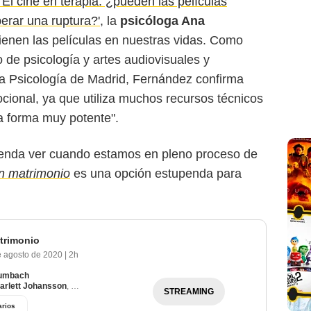
 'El cine en terapia: ¿pueden las películas
erar una ruptura?'
, la
psicóloga Ana
ienen las películas en nuestras vidas. Como
 de psicología y artes audiovisuales y
 la Psicología de Madrid, Fernández confirma
ocional, ya que utiliza muchos recursos técnicos
a forma muy potente".
ienda ver cuando estamos en pleno proceso de
un matrimonio
es una opción estupenda para
atrimonio
e agosto de 2020
|
2h
umbach
arlett Johansson
,
Laura Dern
STREAMING
rios