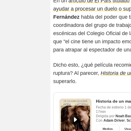
En un
artículo de El País titulado
ayudar a procesar un duelo o sup
Fernández
habla del poder que t
coordinadora del grupo de trabajo
escénicas del Colegio Oficial de
que "el cine tiene un impacto em
para atrapar al espectador de un
Dicho esto, ¿qué película recom
ruptura? Al parecer,
Historia de 
superarlo.
Historia de un m
Fecha de estreno
1 d
17min
Dirigida por
Noah Ba
Con
Adam Driver
,
Sc
Medios
Usua