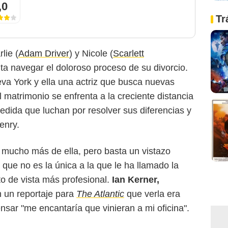
,0
Tr
lie (
Adam Driver
) y Nicole (
Scarlett
nta navegar el doloroso proceso de su divorcio.
eva York y ella una actriz que busca nuevas
 matrimonio se enfrenta a la creciente distancia
medida que luchan por resolver sus diferencias y
enry.
e mucho más de ella, pero basta un vistazo
 que no es la única a la que le ha llamado la
to de vista más profesional.
Ian Kerner,
n un reportaje para
The Atlantic
que verla era
pensar "me encantaría que vinieran a mi oficina".