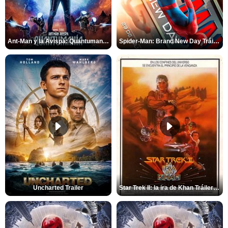
Ant-Man y la Avispa: Quantumanía Tráiler (2)
Spider-Man: Brand New Day Tráiler (3)
Uncharted Trailer
Star Trek II: la ira de Khan Tráiler VO