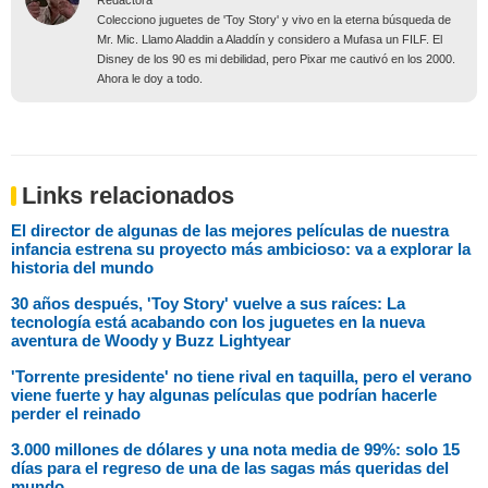
Colecciono juguetes de 'Toy Story' y vivo en la eterna búsqueda de
Mr. Mic. Llamo Aladdin a Aladdín y considero a Mufasa un FILF. El
Disney de los 90 es mi debilidad, pero Pixar me cautivó en los 2000.
Ahora le doy a todo.
Links relacionados
El director de algunas de las mejores películas de nuestra
infancia estrena su proyecto más ambicioso: va a explorar la
historia del mundo
30 años después, 'Toy Story' vuelve a sus raíces: La
tecnología está acabando con los juguetes en la nueva
aventura de Woody y Buzz Lightyear
'Torrente presidente' no tiene rival en taquilla, pero el verano
viene fuerte y hay algunas películas que podrían hacerle
perder el reinado
3.000 millones de dólares y una nota media de 99%: solo 15
días para el regreso de una de las sagas más queridas del
mundo