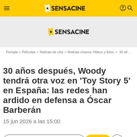
profil
menu
search
Portada
Películas
Noticias de cine
Noticias cinema: Videos y fotos
30 años después, Woody tendrá otra voz en 'Toy Story 5' en España: las redes han ardido en defensa a Óscar Barberán
30 años después, Woody
tendrá otra voz en 'Toy Story 5'
en España: las redes han
ardido en defensa a Óscar
Barberán
15 jun 2026 a las 15:00