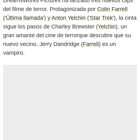
DreamsWorks Pictures ha lanzado tres nuevos clips
del filme de terror. Protagonizada por
Colin Farrell
('
Última llamada
') y
Anton Yelchin
('
Star Trek
'), la cinta
sigue los pasos de Charley Brewster (
Yelchin
), un
gran amante del cine de terrorque descubre que su
nuevo vecino, Jerry Dandridge (
Farrell
) es un
vampiro.