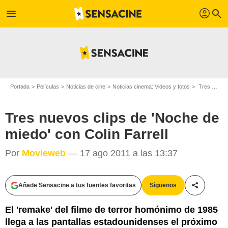
profil
menu
search
Portada
Películas
Noticias de cine
Noticias cinema: Videos y fotos
Tres nuevos clips de 'Noche de miedo' con Colin Farrell
Tres nuevos clips de 'Noche de
miedo' con Colin Farrell
Por
Movieweb
— 17 ago 2011 a las 13:37
Añade Sensacine a tus fuentes favoritas
Síguenos
Compartir
El 'remake' del filme de terror homónimo de 1985
llega a las pantallas estadounidenses el próximo