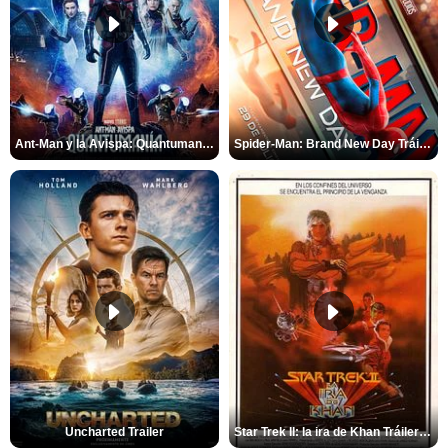
Ant-Man y la Avispa: Quantumanía Tráiler (2)
Spider-Man: Brand New Day Tráiler (3)
Uncharted Trailer
Star Trek II: la ira de Khan Tráiler VO