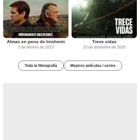
Almas en pena de Inisherin
Trece vidas
3 de febrero de 2023
23 de diciembre de 2025
Toda la filmografía
Mejores películas / series