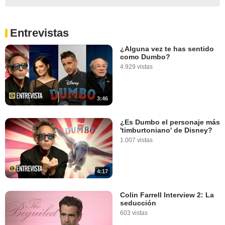
Entrevistas
¿Alguna vez te has sentido
como Dumbo?
4.929 vistas
3:46
¿Es Dumbo el personaje más
'timburtoniano' de Disney?
1.007 vistas
4:17
Colin Farrell Interview 2: La
seducción
603 vistas