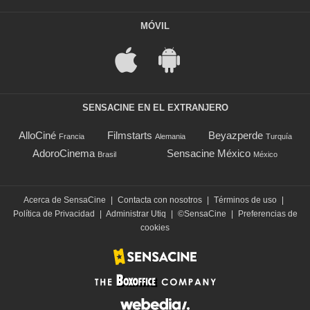
MÓVIL
SENSACINE EN EL EXTRANJERO
AlloCiné
Filmstarts
Beyazperde
Francia
Alemania
Turquía
AdoroCinema
Sensacine México
Brasil
México
Acerca de SensaCine
|
Contacta con nosotros
|
Términos de uso
|
Política de Privacidad
|
Administrar Utiq
|
©SensaCine
|
Preferencias de
cookies