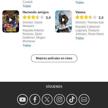
Cusack
Tráiler
Tráiler
Haciendo amigos
Vaiana
3,4
3,3
Director: David
Director: Thomas Kail
Marqués
Reparto Catherine
Reparto Antonio
Laga'aia, Dwayne
Resines, Quim
Johnson, Rena Owen
Gutiérrez, Megan
Tráiler
Montaner
Tráiler
Mejores películas en cines
SÍGUENOS