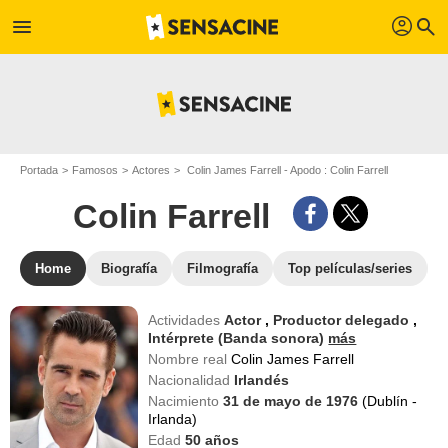
profil
menu
search
Portada
Famosos
Actores
Colin James Farrell - Apodo : Colin Farrell
Colin Farrell
Home
Biografía
Filmografía
Top películas/series
Actividades
Actor
,
Productor delegado
,
Intérprete (Banda sonora)
más
Nombre real
Colin James Farrell
Nacionalidad
Irlandés
Nacimiento
31 de mayo de 1976
(Dublín -
Irlanda)
Edad
50
años