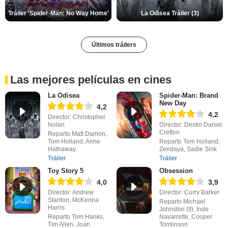
Tráiler 'Spider-Man: No Way Home'
La Odisea Tráiler (3)
Últimos tráilers
Las mejores películas en cines
La Odisea
Spider-Man: Brand
New Day
4,2
4,2
Director: Christopher
Nolan
Director: Destin Daniel
Cretton
Reparto Matt Damon,
Tom Holland, Anne
Reparto Tom Holland,
Hathaway
Zendaya, Sadie Sink
Tráiler
Tráiler
Toy Story 5
Obsession
4,0
3,9
Director: Andrew
Director: Curry Barker
Stanton, McKenna
Reparto Michael
Harris
Johnston (II), Inde
Reparto Tom Hanks,
Navarrette, Cooper
Tim Allen, Joan
Tomlinson