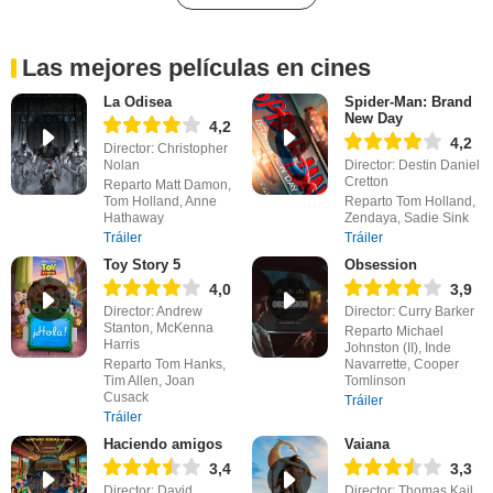
Las mejores películas en cines
La Odisea
Spider-Man: Brand
New Day
4,2
4,2
Director: Christopher
Nolan
Director: Destin Daniel
Cretton
Reparto Matt Damon,
Tom Holland, Anne
Reparto Tom Holland,
Hathaway
Zendaya, Sadie Sink
Tráiler
Tráiler
Toy Story 5
Obsession
4,0
3,9
Director: Andrew
Director: Curry Barker
Stanton, McKenna
Reparto Michael
Harris
Johnston (II), Inde
Reparto Tom Hanks,
Navarrette, Cooper
Tim Allen, Joan
Tomlinson
Cusack
Tráiler
Tráiler
Haciendo amigos
Vaiana
3,4
3,3
Director: David
Director: Thomas Kail