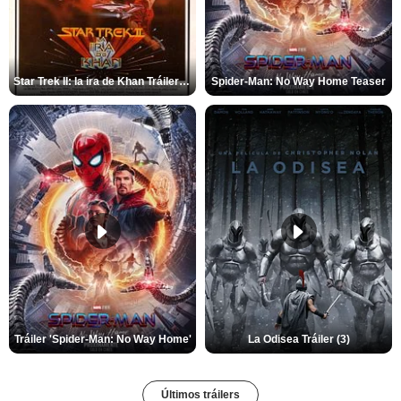
Star Trek II: la ira de Khan Tráiler VO
Spider-Man: No Way Home Teaser
Tráiler 'Spider-Man: No Way Home'
La Odisea Tráiler (3)
Últimos tráilers