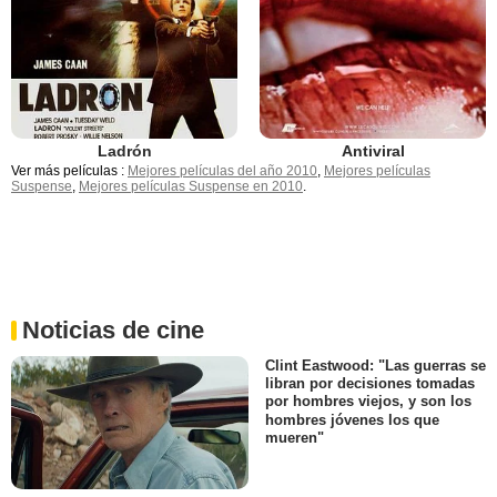
Ladrón
Antiviral
Ver más películas :
Mejores películas del año 2010
,
Mejores películas
Suspense
,
Mejores películas Suspense en 2010
.
Noticias de cine
Clint Eastwood: "Las guerras se
libran por decisiones tomadas
por hombres viejos, y son los
hombres jóvenes los que
mueren"