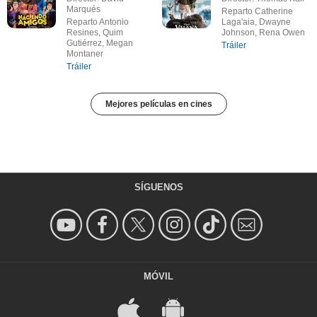
Marqués
Reparto Catherine
Reparto Antonio
Laga'aia, Dwayne
Resines, Quim
Johnson, Rena Owen
Gutiérrez, Megan
Tráiler
Montaner
Tráiler
Mejores películas en cines
SÍGUENOS
MÓVIL