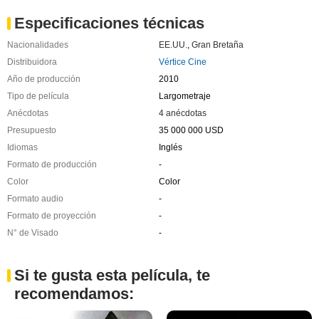
Especificaciones técnicas
Nacionalidades
EE.UU.
,
Gran Bretaña
Distribuidora
Vértice Cine
Año de producción
2010
Tipo de película
Largometraje
Anécdotas
4 anécdotas
Presupuesto
35 000 000 USD
Idiomas
Inglés
Formato de producción
-
Color
Color
Formato audio
-
Formato de proyección
-
N° de Visado
-
Si te gusta esta película, te
recomendamos: