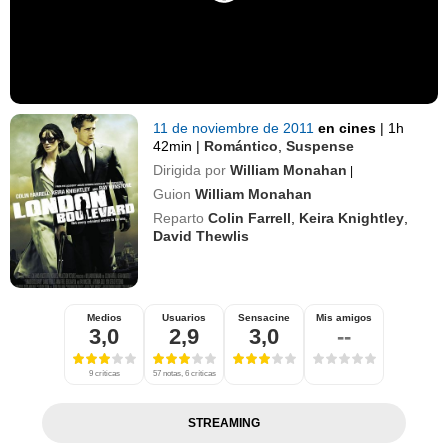
11 de noviembre de 2011
en cines
|
1h
42min
|
Romántico
,
Suspense
Dirigida por
William Monahan
|
Guion
William Monahan
Reparto
Colin Farrell
,
Keira Knightley
,
David Thewlis
Medios
Usuarios
Sensacine
Mis amigos
3,0
2,9
3,0
--
9 críticas
57 notas, 6 críticas
STREAMING