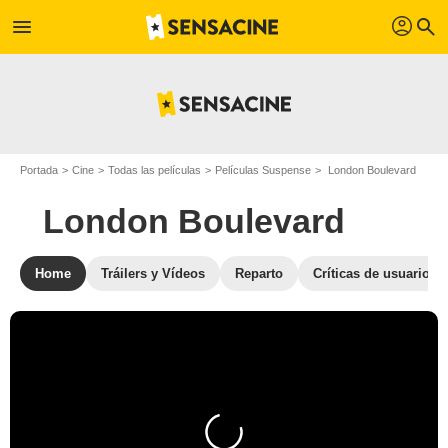
profil
menu
search
Portada
Cine
Todas las películas
Películas Suspense
London Boulevard
London Boulevard
Home
Tráilers y Vídeos
Reparto
Críticas de usuarios