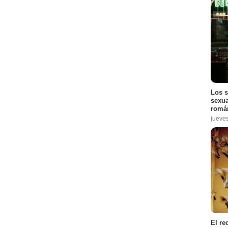
Los s
sexua
román
jueve
El re