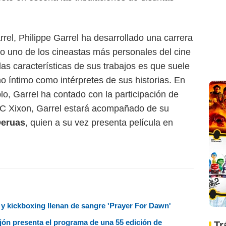
rrel, Philippe Garrel ha desarrollado una carrera
o uno de los cineastas más personales del cine
las características de sus trabajos es que suele
o íntimo como intérpretes de sus historias. En
lo, Garrel ha contado con la participación de
 FIC Xixon, Garrel estará acompañado de su
Deruas
, quien a su vez presenta película en
s y kickboxing llenan de sangre 'Prayer For Dawn'
ijón presenta el programa de una 55 edición de
Tr