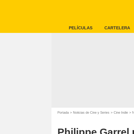
PELÍCULAS
CARTELERA
Portada
Noticias de Cine y Series
Cine Indie
N
Philippe Garrel 