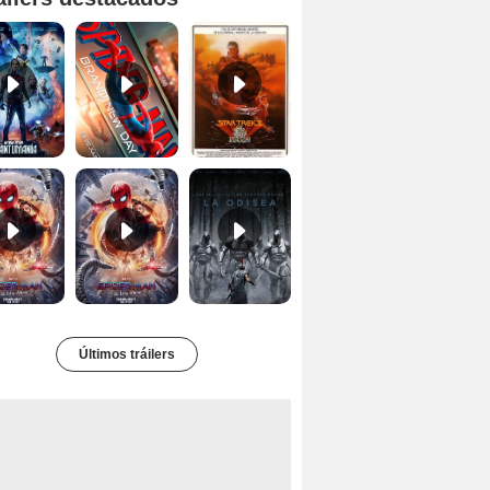
Ant-Man y la Avispa: Quantumanía Tráiler (2)
Spider-Man: Brand New Day Tráiler (3)
Star Trek II: la ira de Khan Tráiler VO
Spider-Man: No Way Home Teaser
Tráiler 'Spider-Man: No Way Home'
La Odisea Tráiler (3)
Últimos tráilers