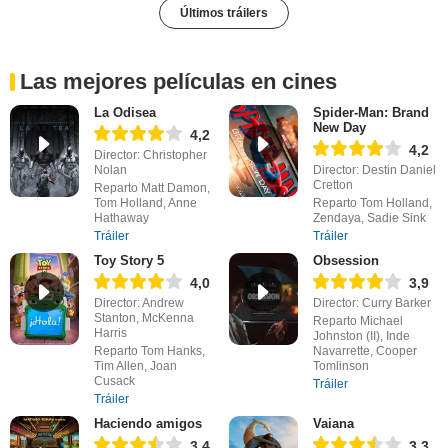
Últimos tráilers
Las mejores películas en cines
La Odisea
Spider-Man: Brand
New Day
4,2
4,2
Director: Christopher
Nolan
Director: Destin Daniel
Cretton
Reparto Matt Damon,
Tom Holland, Anne
Reparto Tom Holland,
Hathaway
Zendaya, Sadie Sink
Tráiler
Tráiler
Toy Story 5
Obsession
4,0
3,9
Director: Andrew
Director: Curry Barker
Stanton, McKenna
Reparto Michael
Harris
Johnston (II), Inde
Reparto Tom Hanks,
Navarrette, Cooper
Tim Allen, Joan
Tomlinson
Cusack
Tráiler
Tráiler
Haciendo amigos
Vaiana
3,4
3,3