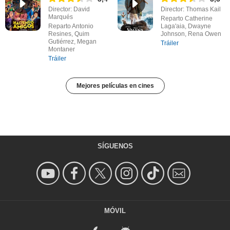
Director: David
Director: Thomas Kail
Marqués
Reparto Catherine
Reparto Antonio
Laga'aia, Dwayne
Resines, Quim
Johnson, Rena Owen
Gutiérrez, Megan
Tráiler
Montaner
Tráiler
Mejores películas en cines
SÍGUENOS
MÓVIL