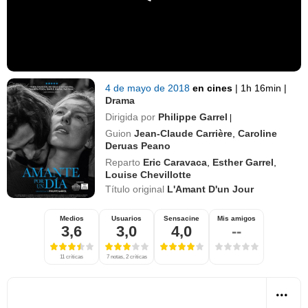
4 de mayo de 2018
en cines
|
1h 16min
|
Drama
Dirigida por
Philippe Garrel
|
Guion
Jean-Claude Carrière
,
Caroline
Deruas Peano
Reparto
Eric Caravaca
,
Esther Garrel
,
Louise Chevillotte
Título original
L'Amant D'un Jour
Medios
Usuarios
Sensacine
Mis amigos
3,6
3,0
4,0
--
11 críticas
7 notas, 2 críticas