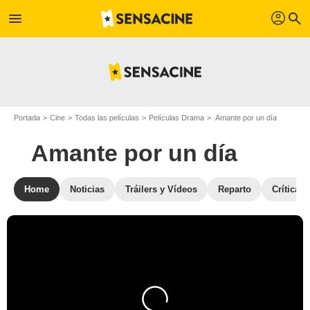
profil
menu
search
Portada
Cine
Todas las películas
Películas Drama
Amante por un día
Amante por un día
Home
Noticias
Tráilers y Vídeos
Reparto
Críticas