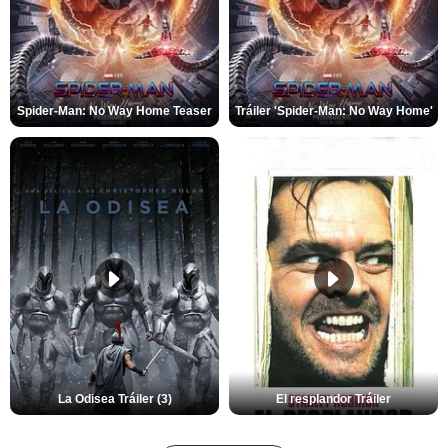
Spider-Man: No Way Home Teaser
Tráiler 'Spider-Man: No Way Home'
La Odisea Tráiler (3)
El resplandor Tráiler