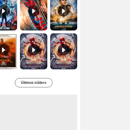
Star Trek II: la ira de Khan Tráiler VO
Spider-Man: No Way Home Teaser
Tráiler 'Spider-Man: No Way Home'
Últimos tráilers