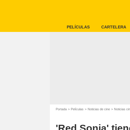
PELÍCULAS
CARTELERA
Portada
Películas
Noticias de cine
Noticias c
'Red Sonja' tie