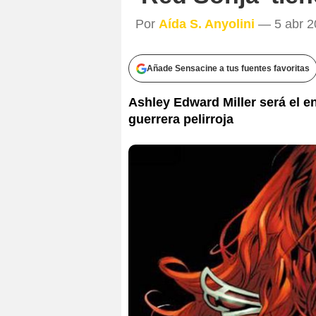
Por
Aída S. Anyolini
— 5 abr 20
Añade Sensacine a tus fuentes favoritas
Ashley Edward Miller será el en
guerrera pelirroja