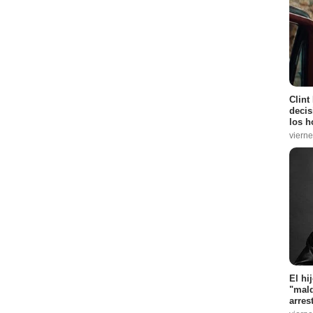
Clint
decis
los h
vierne
El hi
"mald
arres