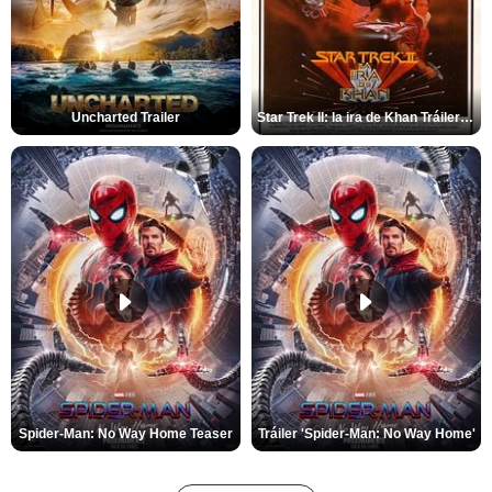
Uncharted Trailer
Star Trek II: la ira de Khan Tráiler VO
Spider-Man: No Way Home Teaser
Tráiler 'Spider-Man: No Way Home'