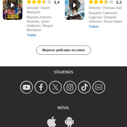
3,4
3,3
Director: David
Director: Thomas Kail
Marqués
Reparto Catherine
Reparto Antonio
Laga'aia, Dwayne
Resines, Quim
Johnson, Rena Owen
Gutiérrez, Megan
Tráiler
Montaner
Tráiler
Mejores películas en cines
SÍGUENOS
MÓVIL