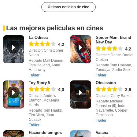
Últimas noticias de cine
Las mejores películas en cines
La Odisea
Spider-Man: Brand
New Day
4,2
4,2
Director: Christopher
Nolan
Director: Destin Daniel
Cretton
Reparto Matt Damon,
Tom Holland, Anne
Reparto Tom Holland,
Hathaway
Zendaya, Sadie Sink
Tráiler
Tráiler
Toy Story 5
Obsession
4,0
3,9
Director: Andrew
Director: Curry Barker
Stanton, McKenna
Reparto Michael
Harris
Johnston (II), Inde
Reparto Tom Hanks,
Navarrette, Cooper
Tim Allen, Joan
Tomlinson
Cusack
Tráiler
Tráiler
Haciendo amigos
Vaiana