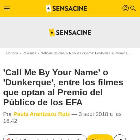
profil
menu
search
Portada
Películas
Noticias de cine
Noticias cinema: Festivales & Premios
'Call
'Call Me By Your Name' o
'Dunkerque', entre los filmes
que optan al Premio del
Público de los EFA
Por
Paula Arantzazu Ruiz
— 3 sept 2018 a las
16:42