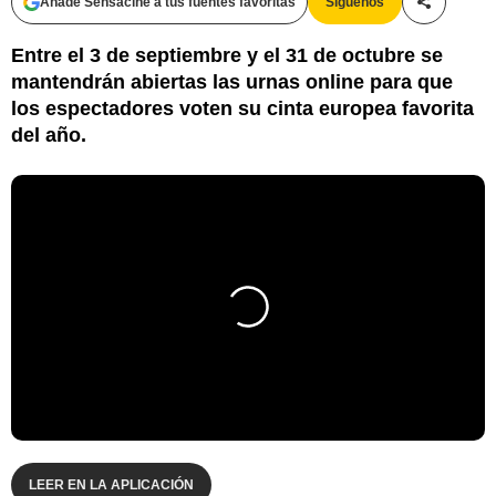
Añade Sensacine a tus fuentes favoritas
Síguenos
Compartir
Entre el 3 de septiembre y el 31 de octubre se
mantendrán abiertas las urnas online para que
los espectadores voten su cinta europea favorita
del año.
LEER EN LA APLICACIÓN