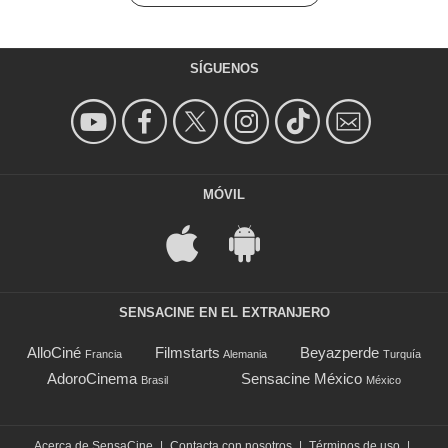
SÍGUENOS
MÓVIL
SENSACINE EN EL EXTRANJERO
AlloCiné
Filmstarts
Beyazperde
Francia
Alemania
Turquía
AdoroCinema
Sensacine México
Brasil
México
Acerca de SensaCine
|
Contacta con nosotros
|
Términos de uso
|