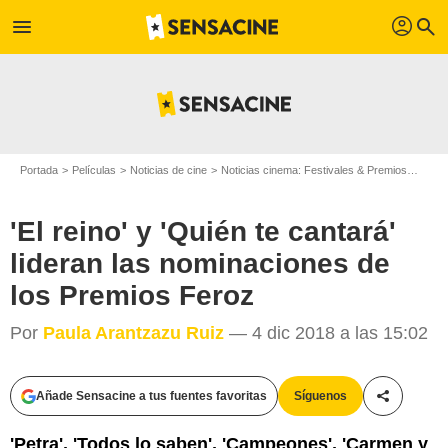
profil
menu
search
Portada
Películas
Noticias de cine
Noticias cinema: Festivales & Premios
'El r
'El reino' y 'Quién te cantará'
lideran las nominaciones de
los Premios Feroz
Por
Paula Arantzazu Ruiz
— 4 dic 2018 a las 15:02
Añade Sensacine a tus fuentes favoritas
Síguenos
Compartir
'Petra', 'Todos lo saben', 'Campeones', 'Carmen y