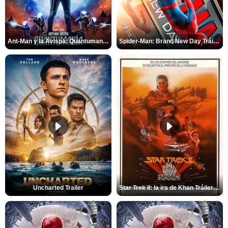
Ant-Man y la Avispa: Quantumanía Tráiler (2)
Spider-Man: Brand New Day Tráiler (3)
Uncharted Trailer
Star Trek II: la ira de Khan Tráiler VO