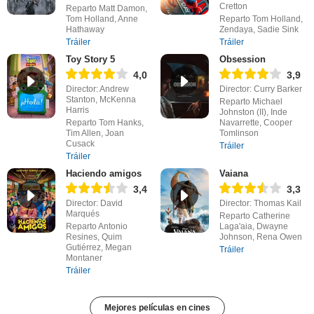
Cretton
Reparto Matt Damon,
Tom Holland, Anne
Reparto Tom Holland,
Hathaway
Zendaya, Sadie Sink
Tráiler
Tráiler
Toy Story 5
Obsession
4,0
3,9
Director: Andrew
Director: Curry Barker
Stanton, McKenna
Reparto Michael
Harris
Johnston (II), Inde
Reparto Tom Hanks,
Navarrette, Cooper
Tim Allen, Joan
Tomlinson
Cusack
Tráiler
Tráiler
Haciendo amigos
Vaiana
3,4
3,3
Director: David
Director: Thomas Kail
Marqués
Reparto Catherine
Reparto Antonio
Laga'aia, Dwayne
Resines, Quim
Johnson, Rena Owen
Gutiérrez, Megan
Tráiler
Montaner
Tráiler
Mejores películas en cines