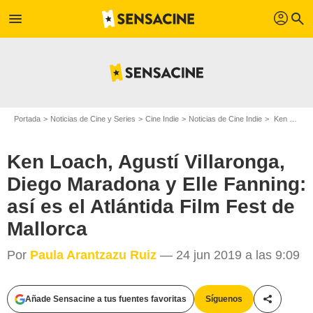
profil
menu
search
Portada
Noticias de Cine y Series
Cine Indie
Noticias de Cine Indie
Ken Loach, Agustí Villaronga, Diego Maradona y Elle Fanning: así es el Atlántida Film Fest de Mallorca
Ken Loach, Agustí Villaronga,
Diego Maradona y Elle Fanning:
así es el Atlántida Film Fest de
Mallorca
Por
Paula Arantzazu Ruiz
— 24 jun 2019 a las 9:09
Añade Sensacine a tus fuentes favoritas
Síguenos
Compartir