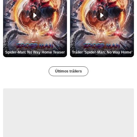
Spider-Man: No Way Home Teaser
Tráiler 'Spider-Man: No Way Home'
Últimos tráilers