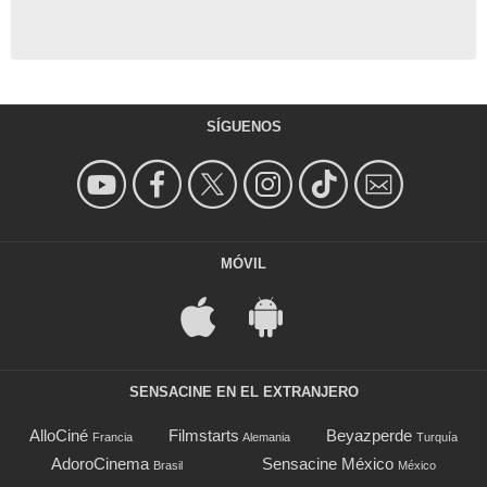
SÍGUENOS
MÓVIL
SENSACINE EN EL EXTRANJERO
AlloCiné
Filmstarts
Beyazperde
Francia
Alemania
Turquía
AdoroCinema
Sensacine México
Brasil
México