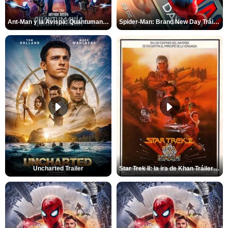
Ant-Man y la Avispa: Quantumanía Tráiler (2)
Spider-Man: Brand New Day Tráiler (3)
Uncharted Trailer
Star Trek II: la ira de Khan Tráiler VO