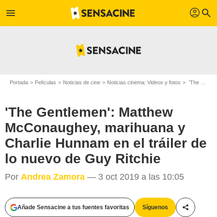
profil
menu
search
Portada
Películas
Noticias de cine
Noticias cinema: Videos y fotos
'The Gentlemen': Matthew McConaughey, marihuana y Charlie Hunnam en el tráiler de lo nuevo de Guy Ritchie
'The Gentlemen': Matthew
McConaughey, marihuana y
Charlie Hunnam en el tráiler de
lo nuevo de Guy Ritchie
Por
Andrea Zamora
— 3 oct 2019 a las 10:05
Añade Sensacine a tus fuentes favoritas
Síguenos
Compartir