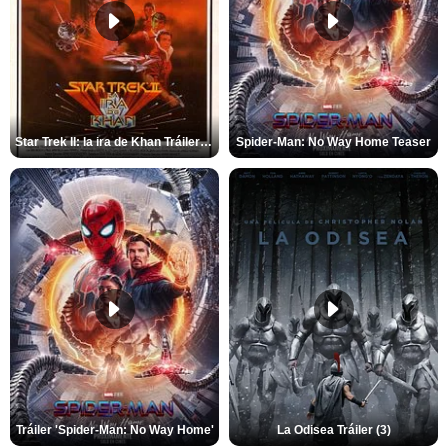
Star Trek II: la ira de Khan Tráiler VO
Spider-Man: No Way Home Teaser
Tráiler 'Spider-Man: No Way Home'
La Odisea Tráiler (3)