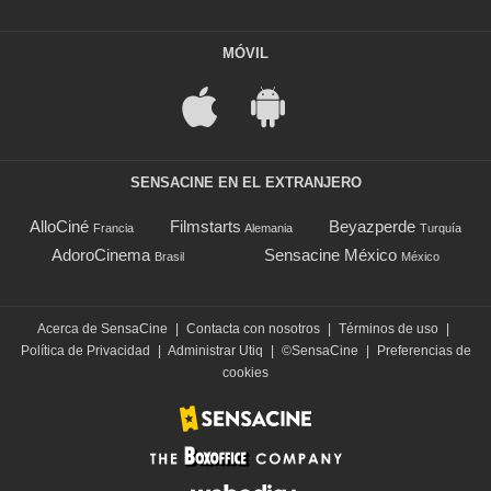
MÓVIL
SENSACINE EN EL EXTRANJERO
AlloCiné
Filmstarts
Beyazperde
Francia
Alemania
Turquía
AdoroCinema
Sensacine México
Brasil
México
Acerca de SensaCine
|
Contacta con nosotros
|
Términos de uso
|
Política de Privacidad
|
Administrar Utiq
|
©SensaCine
|
Preferencias de
cookies