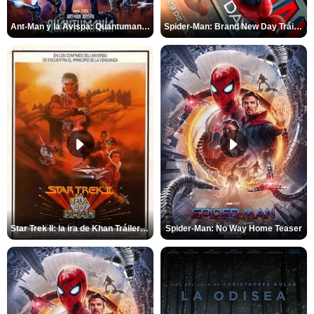
Ant-Man y la Avispa: Quantumanía Tráiler (2)
Spider-Man: Brand New Day Tráiler (3)
Star Trek II: la ira de Khan Tráiler VO
Spider-Man: No Way Home Teaser