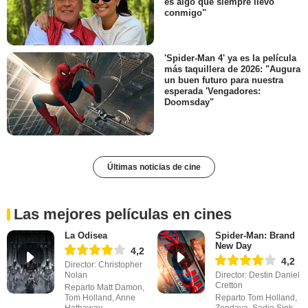
es algo que siempre llevo
conmigo"
'Spider-Man 4' ya es la película
más taquillera de 2026: "Augura
un buen futuro para nuestra
esperada 'Vengadores:
Doomsday"
Últimas noticias de cine
Las mejores películas en cines
La Odisea
Spider-Man: Brand
New Day
4,2
4,2
Director: Christopher
Nolan
Director: Destin Daniel
Cretton
Reparto Matt Damon,
Tom Holland, Anne
Reparto Tom Holland,
Hathaway
Zendaya, Sadie Sink