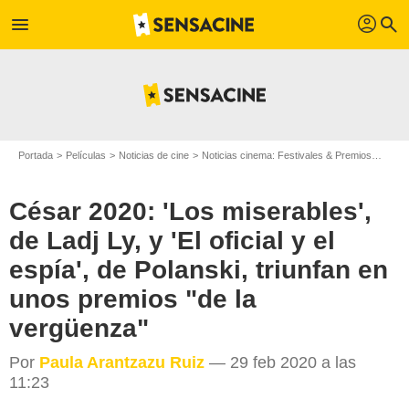
profil
menu
search
Portada
Películas
Noticias de cine
Noticias cinema: Festivales & Premios
César
César 2020: 'Los miserables',
de Ladj Ly, y 'El oficial y el
espía', de Polanski, triunfan en
unos premios "de la
vergüenza"
Por
Paula Arantzazu Ruiz
— 29 feb 2020 a las
11:23