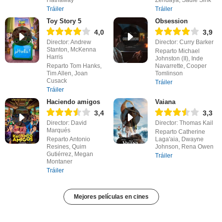
Tráiler
Tráiler
Toy Story 5
Obsession
4,0
3,9
Director: Andrew
Director: Curry Barker
Stanton, McKenna
Reparto Michael
Harris
Johnston (II), Inde
Reparto Tom Hanks,
Navarrette, Cooper
Tim Allen, Joan
Tomlinson
Cusack
Tráiler
Tráiler
Haciendo amigos
Vaiana
3,4
3,3
Director: David
Director: Thomas Kail
Marqués
Reparto Catherine
Reparto Antonio
Laga'aia, Dwayne
Resines, Quim
Johnson, Rena Owen
Gutiérrez, Megan
Tráiler
Montaner
Tráiler
Mejores películas en cines