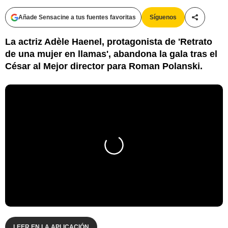
Añade Sensacine a tus fuentes favoritas
Síguenos
Compartir
La actriz Adèle Haenel, protagonista de 'Retrato
de una mujer en llamas', abandona la gala tras el
César al Mejor director para Roman Polanski.
LEER EN LA APLICACIÓN