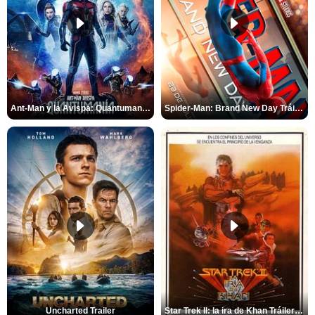
Ant-Man y la Avispa: Quantumanía Tráiler (2)
Spider-Man: Brand New Day Tráiler (3)
Uncharted Trailer
Star Trek II: la ira de Khan Tráiler VO