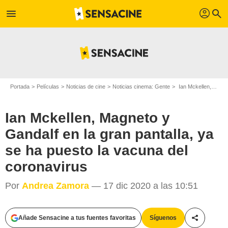
profil
menu
search
Portada
Películas
Noticias de cine
Noticias cinema: Gente
Ian Mckellen, Magneto y Gandalf en la gran pantalla, ya se ha puesto la vacuna del coronavirus
Ian Mckellen, Magneto y
Gandalf en la gran pantalla, ya
se ha puesto la vacuna del
coronavirus
Por
Andrea Zamora
— 17 dic 2020 a las 10:51
Añade Sensacine a tus fuentes favoritas
Síguenos
Compartir