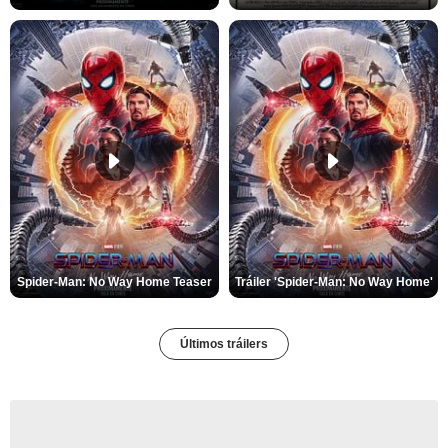
Spider-Man: No Way Home Teaser
Tráiler 'Spider-Man: No Way Home'
Últimos tráilers