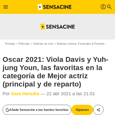
profil
menu
search
Portada
Películas
Noticias de cine
Noticias cinema: Festivales & Premios
Oscar
Oscar 2021: Viola Davis y Yuh-
jung Youn, las favoritas en la
categoría de Mejor actriz
(principal y de reparto)
Por
Sara Heredia
— 22 abr 2021 a las 21:01
Añade Sensacine a tus fuentes favoritas
Síguenos
Compartir