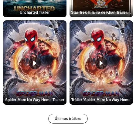
Uncharted Trailer
Star Trek II: la ira de Khan Tráiler VO
Spider-Man: No Way Home Teaser
Tráiler 'Spider-Man: No Way Home'
Últimos tráilers