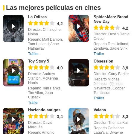
Las mejores películas en cines
La Odisea
Spider-Man: Brand
New Day
4,2
4,2
Director: Christopher
Nolan
Director: Destin Daniel
Cretton
Reparto Matt Damon,
Tom Holland, Anne
Reparto Tom Holland,
Hathaway
Zendaya, Sadie Sink
Tráiler
Tráiler
Toy Story 5
Obsession
4,0
3,9
Director: Andrew
Director: Curry Barker
Stanton, McKenna
Reparto Michael
Harris
Johnston (II), Inde
Reparto Tom Hanks,
Navarrette, Cooper
Tim Allen, Joan
Tomlinson
Cusack
Tráiler
Tráiler
Haciendo amigos
Vaiana
3,4
3,3
Director: David
Director: Thomas Kail
Marqués
Reparto Catherine
Reparto Antonio
Laga'aia, Dwayne