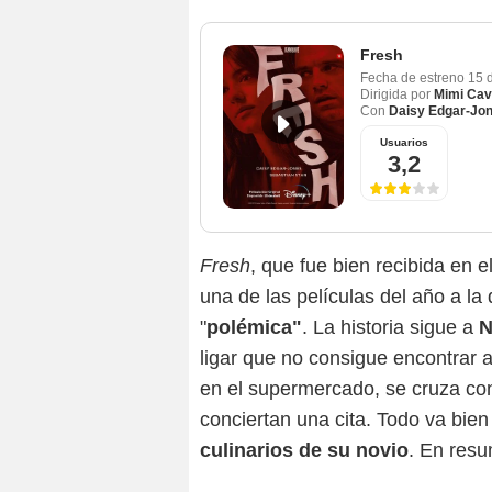
Fresh
Fecha de estreno
15 
Dirigida por
Mimi Ca
Con
Daisy Edgar-Jo
Usuarios
3,2
Fresh
, que fue bien recibida en e
una de las películas del año a la
"
polémica"
. La historia sigue a
N
ligar que no consigue encontrar 
en el supermercado, se cruza c
conciertan una cita. Todo va bie
culinarios de su novio
. En resu