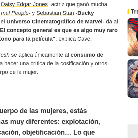
n
Daisy Edgar-Jones
-actriz que ganó mucha
Tr
rmal People
- y
Sebastian Stan
-
Bucky
 el
Universo Cinematográfico de Marvel
- da al
El concepto general es que es algo muy raro
 tono para la película"
, explica Cave.
resh
se aplica únicamente al
consumo de
ra hacer una crítica de la cosificación y otros
rpo de la mujer.
cuerpo de las mujeres, estás
as muy diferentes: explotación,
ación, objetificación… Lo que