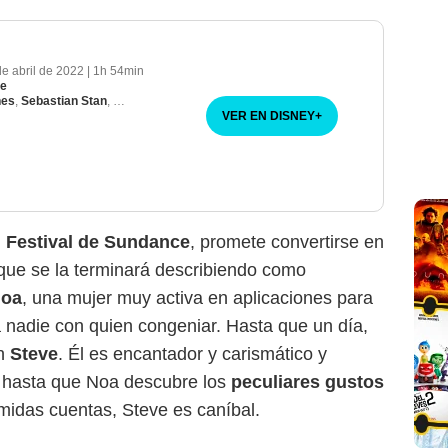
de abril de 2022
|
1h 54min
ve
nes
,
Sebastian Stan
,
Jojo T. Gibbs
VER EN DISNEY
+
l
Festival de Sundance
, promete convertirse en
 que se la terminará describiendo como
oa
, una mujer muy activa en aplicaciones para
a nadie con quien congeniar. Hasta que un día,
on
Steve
. Él es encantador y carismático y
n hasta que Noa descubre los
peculiares gustos
midas cuentas, Steve es caníbal.