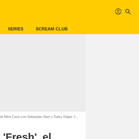
profil
search
SERIES
SCREAM CLUB
de Mimi Cave con Sebastian Stan y Daisy Edgar-Jones
'Fresh', el