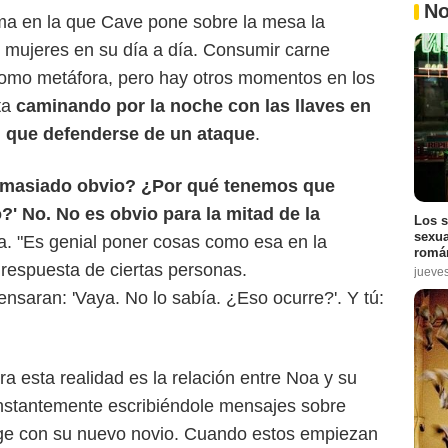
No
rma en la que Cave pone sobre la mesa la
s mujeres en su día a día. Consumir carne
como metáfora, pero hay otros momentos en los
ta
caminando por la noche con las llaves en
 que defenderse de un ataque
.
demasiado obvio? ¿Por qué tenemos que
?' No. No es obvio para la mitad de la
Los s
sexua
ora. "Es genial poner cosas como esa en la
román
 respuesta de ciertas personas.
jueve
saran: 'Vaya. No lo sabía. ¿Eso ocurre?'. Y tú:
 esta realidad es la relación entre Noa y su
onstantemente escribiéndole mensajes sobre
ige con su nuevo novio. Cuando estos empiezan