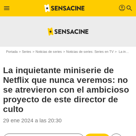
profil
menu
search
Portada
Series
Noticias de series
Noticias de series: Series en TV
La inquietante miniserie de Netflix que nunca veremos: no se atrevieron con el ambicioso proyecto de este director de culto
La inquietante miniserie de
Netflix que nunca veremos: no
se atrevieron con el ambicioso
proyecto de este director de
culto
29 ene 2024 a las 20:30