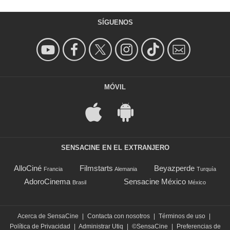
SÍGUENOS
MÓVIL
SENSACINE EN EL EXTRANJERO
AlloCiné
Filmstarts
Beyazperde
Francia
Alemania
Turquía
AdoroCinema
Sensacine México
Brasil
México
Acerca de SensaCine
|
Contacta con nosotros
|
Términos de uso
|
Política de Privacidad
|
Administrar Utiq
|
©SensaCine
|
Preferencias de