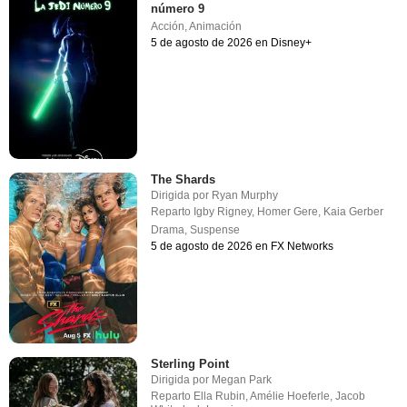
número 9
Acción
,
Animación
5 de agosto de 2026 en Disney+
The Shards
Dirigida por
Ryan Murphy
Reparto
Igby Rigney
,
Homer Gere
,
Kaia Gerber
Drama
,
Suspense
5 de agosto de 2026 en FX Networks
Sterling Point
Dirigida por
Megan Park
Reparto
Ella Rubin
,
Amélie Hoeferle
,
Jacob