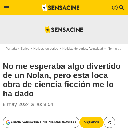
profil
menu
search
Portada
Series
Noticias de series
Noticias de series: Actualidad
No me esperaba algo divertido de un Nolan, pero esta loca obra de ciencia ficción me lo ha dado
No me esperaba algo divertido
de un Nolan, pero esta loca
obra de ciencia ficción me lo
ha dado
8 may 2024 a las 9:54
Añade Sensacine a tus fuentes favoritas
Síguenos
Compartir