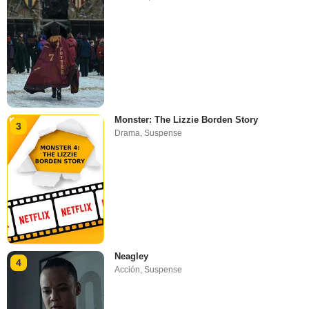
Monster: The Lizzie Borden Story
3
Drama
,
Suspense
Neagley
4
Acción
,
Suspense