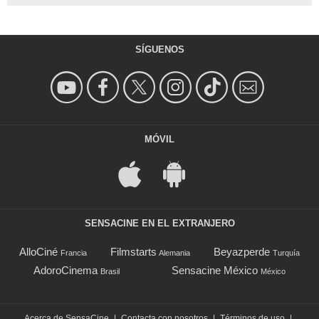
SÍGUENOS
MÓVIL
SENSACINE EN EL EXTRANJERO
AlloCiné
Filmstarts
Beyazperde
Francia
Alemania
Turquía
AdoroCinema
Sensacine México
Brasil
México
Acerca de SensaCine
|
Contacta con nosotros
|
Términos de uso
|