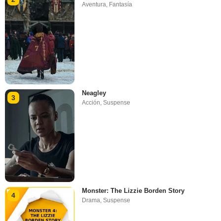
Aventura
,
Fantasía
Neagley
3
Acción
,
Suspense
Monster: The Lizzie Borden Story
4
Drama
,
Suspense