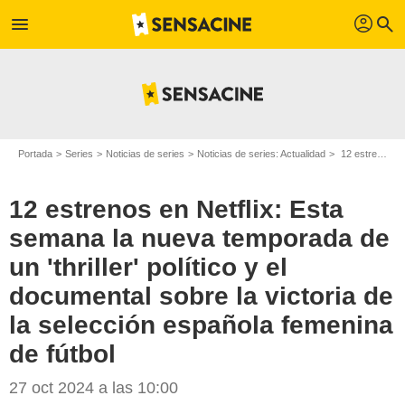
profil
menu
search
Portada
Series
Noticias de series
Noticias de series: Actualidad
12 estrenos en Netflix: Esta semana la nueva temporada de un 'thriller' político y el documental sobre la victoria de la selección española femenina de fútbol
12 estrenos en Netflix: Esta
semana la nueva temporada de
un 'thriller' político y el
documental sobre la victoria de
la selección española femenina
de fútbol
Netflix/SensaCine
27 oct 2024 a las 10:00