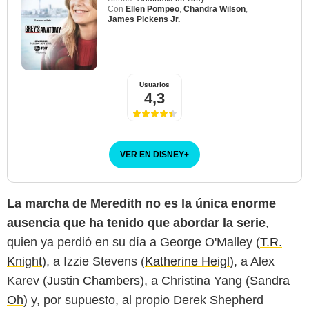
Con
Ellen Pompeo
,
Chandra Wilson
,
James Pickens Jr.
Usuarios
4,3
VER EN DISNEY
+
La marcha de Meredith no es la única enorme
ausencia que ha tenido que abordar la serie
,
quien ya perdió en su día a George O'Malley (
T.R.
Knight
), a Izzie Stevens (
Katherine Heigl
), a Alex
Karev (
Justin Chambers
), a Christina Yang (
Sandra
Oh
) y, por supuesto, al propio Derek Shepherd