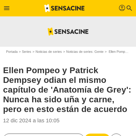
profil
menu
search
Portada
Series
Noticias de series
Noticias de series: Gente
Ellen Pompeo y Patrick Dempsey odian el mismo capítulo de 'Anatomía de Grey': Nunca ha sido uña y carne, pero en esto están de acuerdo
Ellen Pompeo y Patrick
Dempsey odian el mismo
capítulo de 'Anatomía de Grey':
Nunca ha sido uña y carne,
pero en esto están de acuerdo
12 dic 2024 a las 10:05