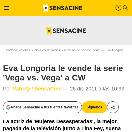
profil
menu
search
Portada
Series
Noticias de series
Noticias de series: Gente
Eva Longoria le vende la serie 'Vega vs. Vega' a CW
Eva Longoria le vende la serie
'Vega vs. Vega' a CW
Por
Variety / SensaCine
— 26 dic 2011 a las 10:33
Añade Sensacine a tus fuentes favoritas
Síguenos
Compartir
La actriz de 'Mujeres Desesperadas', la mejor
pagada de la televisión junto a Tina Fey, suena