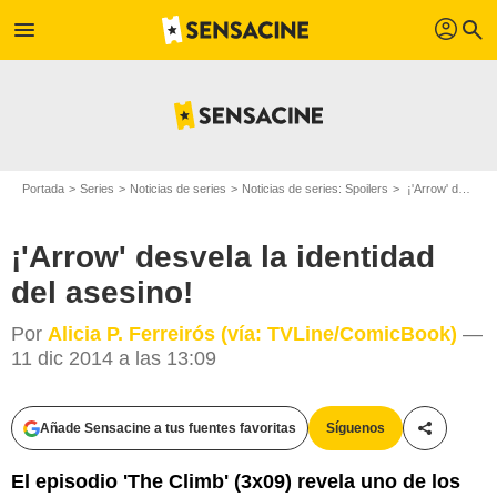
profil
menu
search
Portada
Series
Noticias de series
Noticias de series: Spoilers
¡'Arrow' desvela la identidad del asesino!
¡'Arrow' desvela la identidad
del asesino!
Por
Alicia P. Ferreirós (vía: TVLine/ComicBook)
—
11 dic 2014 a las 13:09
Añade Sensacine a tus fuentes favoritas
Síguenos
Compartir
El episodio 'The Climb' (3x09) revela uno de los