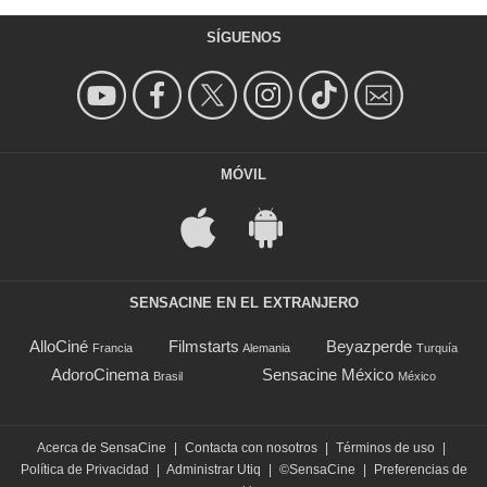
SÍGUENOS
MÓVIL
SENSACINE EN EL EXTRANJERO
AlloCiné
Filmstarts
Beyazperde
Francia
Alemania
Turquía
AdoroCinema
Sensacine México
Brasil
México
Acerca de SensaCine
|
Contacta con nosotros
|
Términos de uso
|
Política de Privacidad
|
Administrar Utiq
|
©SensaCine
|
Preferencias de