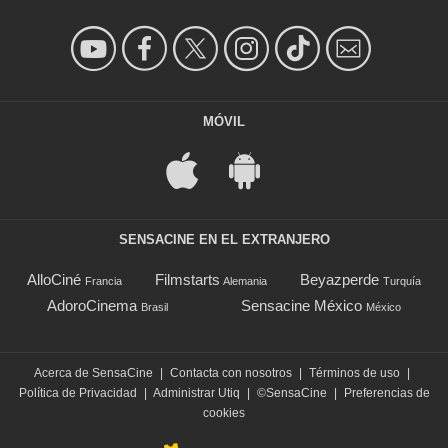
MÓVIL
SENSACINE EN EL EXTRANJERO
AlloCiné
Filmstarts
Beyazperde
Francia
Alemania
Turquía
AdoroCinema
Sensacine México
Brasil
México
Acerca de SensaCine
|
Contacta con nosotros
|
Términos de uso
|
Política de Privacidad
|
Administrar Utiq
|
©SensaCine
|
Preferencias de
cookies