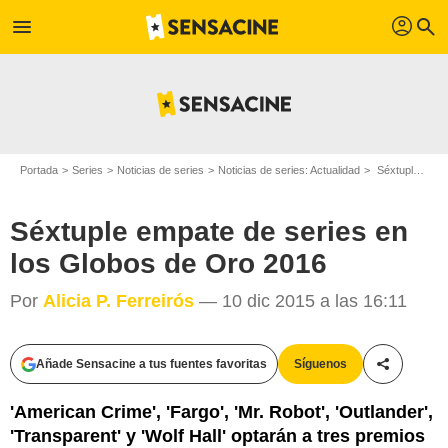
profil
menu
search
Portada
Series
Noticias de series
Noticias de series: Actualidad
Séxtuple empate de series en los Globos de Oro 2016
Séxtuple empate de series en
los Globos de Oro 2016
Por
Alicia P. Ferreirós
— 10 dic 2015 a las 16:11
Añade Sensacine a tus fuentes favoritas
Síguenos
Compartir
'American Crime', 'Fargo', 'Mr. Robot', 'Outlander',
'Transparent' y 'Wolf Hall' optarán a tres premios