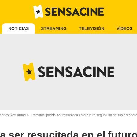
NOTICIAS
STREAMING
TELEVISIÓN
VÍDEOS
series: Actualidad
'Perdidos' podría ser resucitada en el futuro según uno de sus creador
ía ser resucitada en el futu
ABC