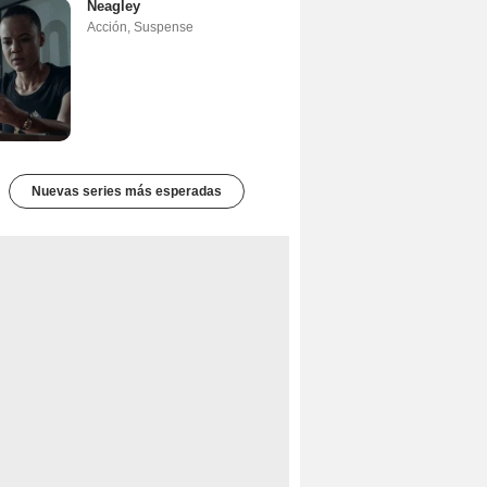
Neagley
Acción
,
Suspense
Nuevas series más esperadas