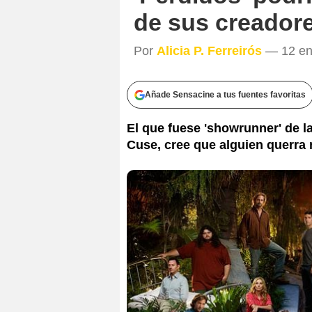
de sus creador
Por
Alicia P. Ferreirós
— 12 ene
Añade Sensacine a tus fuentes favoritas
El que fuese 'showrunner' de la
Cuse, cree que alguien querra r