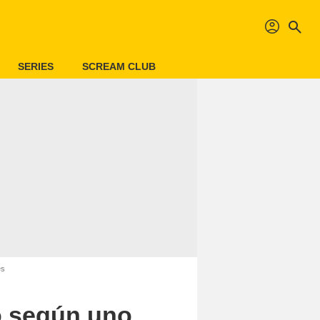
profil
search
SERIES
SCREAM CLUB
es
ro según uno