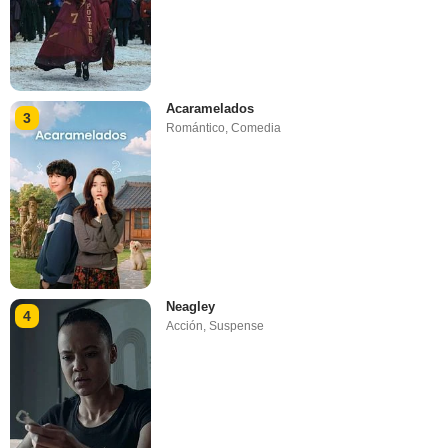
Acaramelados
3
Romántico
,
Comedia
Neagley
4
Acción
,
Suspense