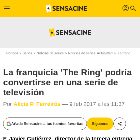
profil
menu
search
Portada
Series
Noticias de series
Noticias de series: Actualidad
La franquicia 'The Ring' podría convertirse en una serie de televisión
La franquicia 'The Ring' podría
convertirse en una serie de
televisión
Por
Alicia P. Ferreirós
— 9 feb 2017 a las 11:37
Añade Sensacine a tus fuentes favoritas
Síguenos
Compartir
F. Javier Gutiérrez, director de la tercera entrega