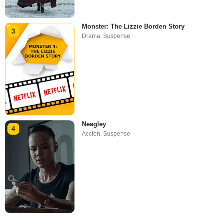
Monster: The Lizzie Borden Story
3
Drama
,
Suspense
Neagley
4
Acción
,
Suspense