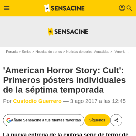
profil
menu
search
Portada
Series
Noticias de series
Noticias de series: Actualidad
'American Horror Story: Cult': Primeros pósters individuales de la séptima temporada
'American Horror Story: Cult':
Primeros pósters individuales
de la séptima temporada
Por
Custodio Guerrero
— 3 ago 2017 a las 12:45
Añade Sensacine a tus fuentes favoritas
Síguenos
Compartir
La nueva entrega de la exitosa serie de terror de