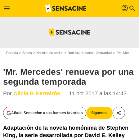
profil
menu
search
Portada
Series
Noticias de series
Noticias de series: Actualidad
'Mr. Mercedes' renueva por una segunda temporada
'Mr. Mercedes' renueva por una
segunda temporada
Por
Alicia P. Ferreirós
— 11 oct 2017 a las 14:43
Añade Sensacine a tus fuentes favoritas
Síguenos
Compartir
Adaptación de la novela homónima de Stephen
King, la serie desarrollada por David E. Kelley