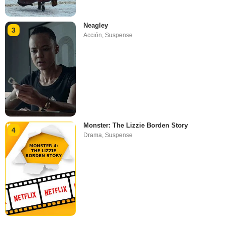
Neagley
3
Acción
,
Suspense
Monster: The Lizzie Borden Story
4
Drama
,
Suspense