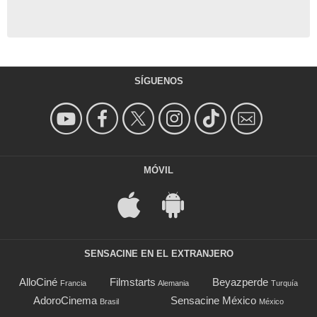
SÍGUENOS
MÓVIL
SENSACINE EN EL EXTRANJERO
AlloCiné
Filmstarts
Beyazperde
Francia
Alemania
Turquía
AdoroCinema
Sensacine México
Brasil
México