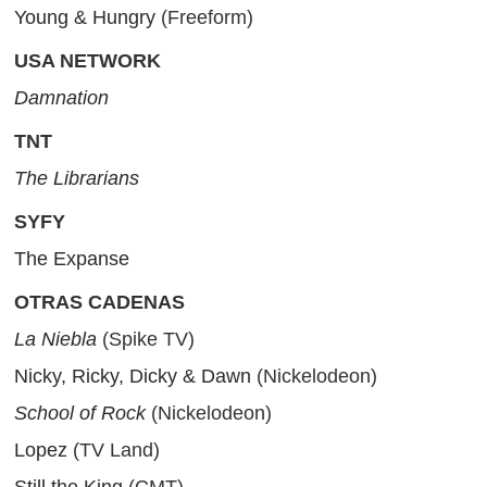
Young & Hungry
(Freeform)
USA NETWORK
Damnation
TNT
The Librarians
SYFY
The Expanse
OTRAS CADENAS
La Niebla
(Spike TV)
Nicky, Ricky, Dicky & Dawn
(Nickelodeon)
School of Rock
(Nickelodeon)
Lopez
(TV Land)
Still the King
(CMT)