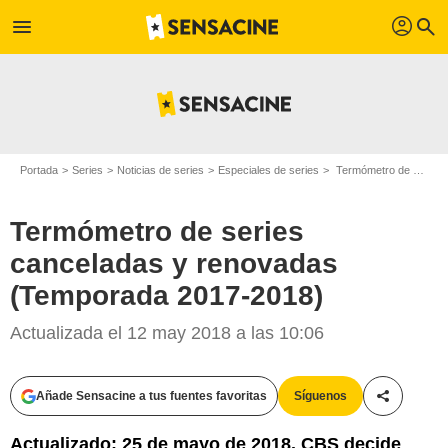
profil
menu
search
Portada
Series
Noticias de series
Especiales de series
Termómetro de series canceladas y renovadas (Temporada 2017-2018)
Termómetro de series
canceladas y renovadas
(Temporada 2017-2018)
Actualizada el 12 may 2018 a las 10:06
Añade Sensacine a tus fuentes favoritas
Síguenos
Compartir
Actualizado: 25 de mayo de 2018. CBS decide
SensaCine