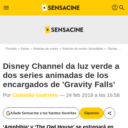
profil
menu
search
Portada
Series
Noticias de series
Noticias de series: Actualidad
Disney Channel da luz verde a dos series animadas de los encargados de 'Gravity Falls'
Disney Channel da luz verde a
dos series animadas de los
encargados de 'Gravity Falls'
Por
Custodio Guerrero
— 24 feb 2018 a las 16:58
Disney Channel
Añade Sensacine a tus fuentes favoritas
Síguenos
Compartir
‘Amphibia’ y ‘The Owl House’ se estrenará en