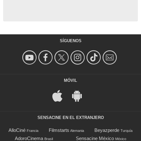
SÍGUENOS
MÓVIL
SENSACINE EN EL EXTRANJERO
AlloCiné
Filmstarts
Beyazperde
Francia
Alemania
Turquía
AdoroCinema
Sensacine México
Brasil
México