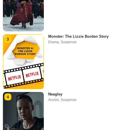
Monster: The Lizzie Borden Story
3
Drama
,
Suspense
Neagley
4
Acción
,
Suspense