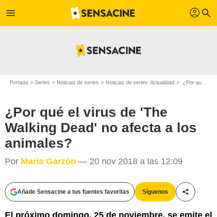
profil
menu
search
Portada
Series
Noticias de series
Noticias de series: Actualidad
¿Por qué el virus de 'The Walking Dead' no afecta a los animales?
¿Por qué el virus de 'The
Walking Dead' no afecta a los
animales?
Por
María Garzón
— 20 nov 2018 a las 12:09
Añade Sensacine a tus fuentes favoritas
Síguenos
Compartir
El próximo domingo, 25 de noviembre, se emite el