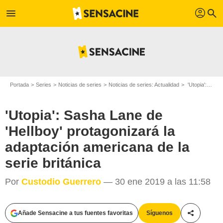
profil
menu
search
Portada
Series
Noticias de series
Noticias de series: Actualidad
'Utopia': Sasha Lane de 'Hellboy' protagonizará la adaptación americana de la serie británica
'Utopia': Sasha Lane de
'Hellboy' protagonizará la
adaptación americana de la
serie británica
Por
Custodio Guerrero
— 30 ene 2019 a las 11:58
Añade Sensacine a tus fuentes favoritas
Síguenos
Compartir