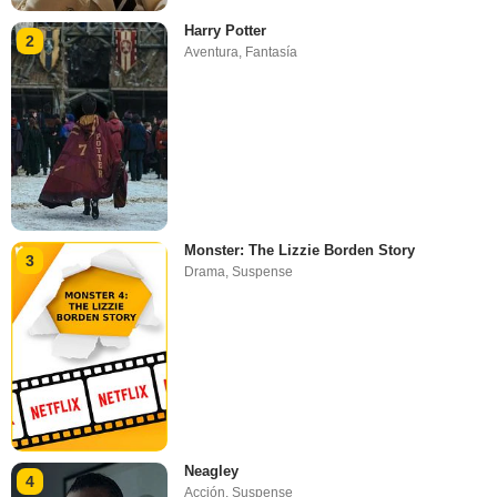
Harry Potter
2
Aventura
,
Fantasía
Monster: The Lizzie Borden Story
3
Drama
,
Suspense
Neagley
4
Acción
,
Suspense