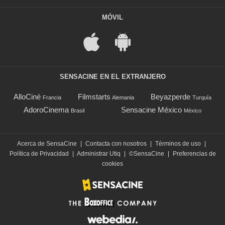
MÓVIL
SENSACINE EN EL EXTRANJERO
AlloCiné
Filmstarts
Beyazperde
Francia
Alemania
Turquía
AdoroCinema
Sensacine México
Brasil
México
Acerca de SensaCine
|
Contacta con nosotros
|
Términos de uso
|
Política de Privacidad
|
Administrar Utiq
|
©SensaCine
|
Preferencias de
cookies