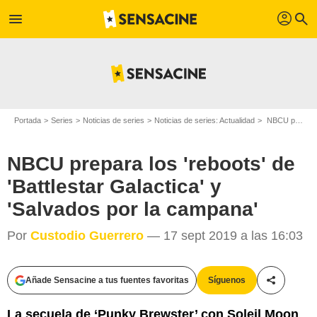
profil
menu
search
Portada
Series
Noticias de series
Noticias de series: Actualidad
NBCU prepara los 'reboots' de 'Battlestar Galactica' y 'Salvados por la campana'
NBCU prepara los 'reboots' de
'Battlestar Galactica' y
'Salvados por la campana'
Por
Custodio Guerrero
— 17 sept 2019 a las 16:03
Añade Sensacine a tus fuentes favoritas
Síguenos
Compartir
La secuela de ‘Punky Brewster’ con Soleil Moon