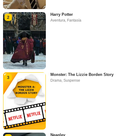
Harry Potter
2
Aventura
,
Fantasía
Monster: The Lizzie Borden Story
3
Drama
,
Suspense
Neagley